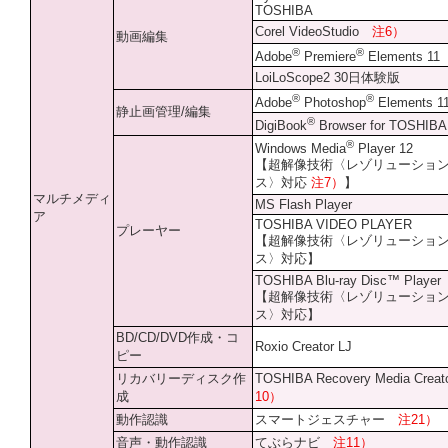
TOSHIBA
Corel VideoStudio
注6）
動画編集
®
®
Adobe
Premiere
Elements 11
LoiLoScope2 30日体験版
®
®
Adobe
Photoshop
Elements 1
静止画管理/編集
®
DigiBook
Browser for TOSHIBA
®
Windows Media
Player 12
【超解像技術〈レゾリューショ
ス〉対応
注7）
】
マルチメディ
MS Flash Player
ア
TOSHIBA VIDEO PLAYER
プレーヤー
【超解像技術〈レゾリューショ
ス〉対応】
TOSHIBA Blu-ray Disc™ Player
【超解像技術〈レゾリューショ
ス〉対応】
BD/CD/DVD作成・コ
Roxio Creator LJ
ピー
リカバリーディスク作
TOSHIBA Recovery Media Crea
成
10）
動作認識
スマートジェスチャー
注21）
音声・動作認識
てぶらナビ
注11）