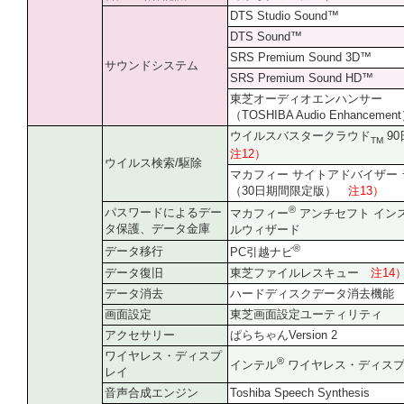
DTS Studio Sound™
DTS Sound™
SRS Premium Sound 3D™
サウンドシステム
SRS Premium Sound HD™
東芝オーディオエンハンサー
（TOSHIBA Audio Enhancemen
ウイルスバスタークラウド
9
TM
注12）
ウイルス検索/駆除
マカフィー サイトアドバイザー 
（30日期間限定版）
注13）
®
パスワードによるデー
マカフィー
アンチセフト イン
タ保護、データ金庫
ルウィザード
®
データ移行
PC引越ナビ
データ復旧
東芝ファイルレスキュー
注14
データ消去
ハードディスクデータ消去機能
画面設定
東芝画面設定ユーティリティ
アクセサリー
ぱらちゃんVersion 2
ワイヤレス・ディスプ
®
インテル
ワイヤレス・ディス
レイ
音声合成エンジン
Toshiba Speech Synthesis