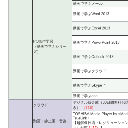
動画で学ぶメール
動画で学ぶWord 2013
動画で学ぶExcel 2013
PC操作学習
動画で学ぶPowerPoint 2013
（動画で学ぶシリー
ズ）
動画で学ぶOutlook 2013
動画で学ぶクラウド
動画で学ぶSkype™
動画で学ぶeco
デジタル貸金庫（30日間無料お
クラウド
き）
注16）
TOSHIBA Media Player by sMed
TrueLink+
動画・静止画・音楽
【超解像技術〈レゾリューショ
ス〉対応
注17）
】