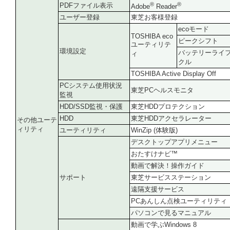
®
®
PDFファイル表示
Adobe
Reader
ユーザー登録
東芝お客様登録
ecoモード
TOSHIBA eco
ピークシフト
ユーティリテ
環境設定
バッテリーライ
ィ
クル
TOSHIBA Active Display Off
PCシステム使用状況
東芝PCヘルスモニタ
監視
HDD/SSD監視・保護
東芝HDDプロテクション
HDD
東芝HDDアクセラレーター
その他ユーテ
ィリティ
ユーティリティ
WinZip (体験版)
デスクトップアプリメニュー
おたすけナビ™
動画で解決！操作ガイド
サポート
東芝サービスステーション
遠隔支援サービス
PCあんしん点検ユーティリティ
パソコンで見るマニュアル
動画で学ぶWindows 8