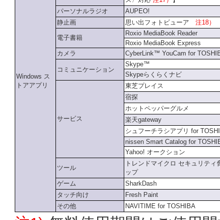
パーソナルラジオ
AUPEO!
静止画
思い出フォトビューア
注18）
Roxio MediaBook Reader
電子書籍
Roxio MediaBook Express
カメラ
CyberLink™ YouCam for TOSHI
Skype™
コミュニケーション
Skypeらくらくナビ
Windows ス
トアアプリ
東芝プレイス
宿探
ホットペッパーグルメ
サービス
楽天gateway
シュフーチラシアプリ for TOSHI
nissen Smart Catalog for TOSH
Yahoo! オークション
トレンドマイクロ セキュリティ
ツール
ップ
ゲーム
SharkDash
タッチ向け
Fresh Paint
その他
NAVITIME for TOSHIBA