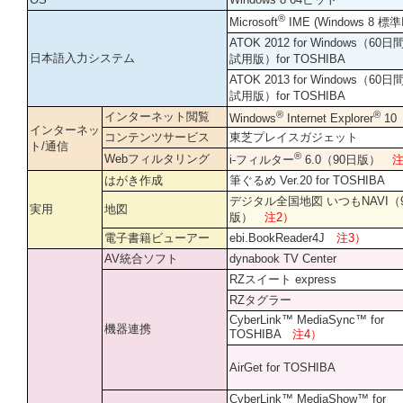
®
Microsoft
IME (Windows 8 標
ATOK 2012 for Windows（60
日本語入力システム
試用版）for TOSHIBA
ATOK 2013 for Windows（60
試用版）for TOSHIBA
®
®
インターネット閲覧
Windows
Internet Explorer
10
インターネッ
コンテンツサービス
東芝プレイスガジェット
ト/通信
®
Webフィルタリング
i-フィルター
6.0（90日版）
注
はがき作成
筆ぐるめ Ver.20 for TOSHIBA
デジタル全国地図 いつもNAVI（
実用
地図
版）
注2）
電子書籍ビューアー
ebi.BookReader4J
注3）
AV統合ソフト
dynabook TV Center
RZスイート express
RZタグラー
CyberLink™ MediaSync™ for
機器連携
TOSHIBA
注4）
AirGet for TOSHIBA
CyberLink™ MediaShow™ for