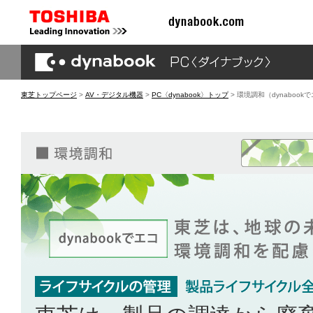
東芝トップページ
>
AV・デジタル機器
>
PC〈dynabook〉トップ
> 環境調和（dynabook