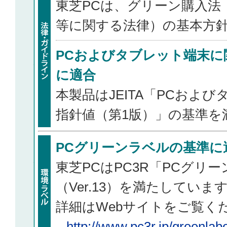
東芝PCは、グリーン購入法
等に関する法律）の基本方
PCおよびタブレット端末に
に適合
本製品はJEITA「PCおよ
指針値（第1版）」の基準を
PCグリーンラベルの基準に
東芝PCはPC3R「PCグリ
（Ver.13）を満たしていま
詳細はWebサイトをご覧く
http://www.pc3r.jp/greenlabe