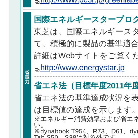
国際エネルギースタープロ
東芝は、国際エネルギース
て、積極的に製品の基準適
詳細はWebサイトをご覧く
http://www.energystar.jp
省エネ法（目標年度2011年
省エネ法の基準達成状況を
は目標値の達成を示します
※エネルギー消費効率および省エ
い。
※dynabook T954、R73、D61、dyn
Tab S50、S38は対象外です。