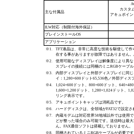
カスタ
主な付属品
アキュポイン
ILW対応（制限付海外保証）
プレインストールOS
アプリケーション
※1.
TFT液晶は、非常に高度な技術を駆使して
在する事がありますが故障ではありません。
※2.
使用可能なディスプレイは解像度により異な
スプレイの接続には同梱のミニRGBケーブ
※3.
内部ディスプレイと外部ディスプレイに同じ
イ：1,280×600ドット65,536色／外部ディスプ
※4.
1,024×600ドット、800×600ドット、
1,600×1,200ドット、1,280×1,024ド
リング表示です。
※5.
アキュポイントキャップは消耗品です。
※6.
ハードディスクは、全領域がFAT32で設定
※7.
内蔵モデムは対応世界58地域以外では使用でき
どが整った場合のみ可能です。送信時は最大33.6
ん。FAX通信ソフトは搭載しておりません。
※8.
同梱されているミニRGBケーブルが必要です