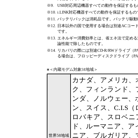
※9.
USB対応周辺機器すべての動作を保証する
※10.
i.LINK対応機器すべての動作を保証するも
※11.
バッテリパックは消耗品です。バッテリ駆動
※12.
日本以外の国で使用する場合は別途ACコードが
です。
※13.
エネルギー消費効率とは、省エネ法で定める
論性能で除したものです。
※14.
リカバリの際には別途CD-R/RWドライブ（
る場合は、フロッピーディスクドライブ（PA2
■
＜内蔵モデム対象58地域＞
カナダ、アメリカ、
ク、フィンランド、
ンダ、ノルウェー、
ン、スイス、C.I.
ロバキア、スロベニ
ド、ルーマニア、ア
ニア、ブルガリア、
世界58地域