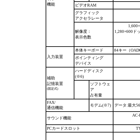
機能
ビデオRAM
グラフィック
アクセラレータ
1,60
解像度：
1,280×600
表示色数
本体キーボード
84キー（OA
入力装置
ポインティング
デバイス
ハードディスク
(※6)
補助
記憶装置
ソフトウェ
(固定式)
ア
占有量
FAX/
モデム(※7)
データ:最大56
通信機能
AC
サウンド機能
PCカードスロット
T