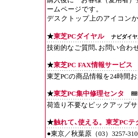
ームページです。
デスクトップ上のアイコンか
★
東芝PCダイヤル
ナビダイヤ
技術的なご質問､お問い合わ
★
東芝PC FAX情報サービス
東芝PCの商品情報を24時間
★
東芝PC集中修理センタ
荷造り不要なピックアップサ
★
触れて､使える。東芝PC
●東京／秋葉原（03）3257-31