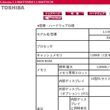
Libretto L1/060TNMM L1/060TNCM
■型番・ハードウェア仕様
L1/
モデル名/型番
P
プロセッサ
キャッシュメモリ
128KB（1
BIOS ROM
標準/最大
128MB
メモリ
メモリ専用スロット
10型FLサイ
内部ディスプレイ
外部ディスプレイ
（オプション）(※2)
内部ディス
プレイ
と同時表示
表示