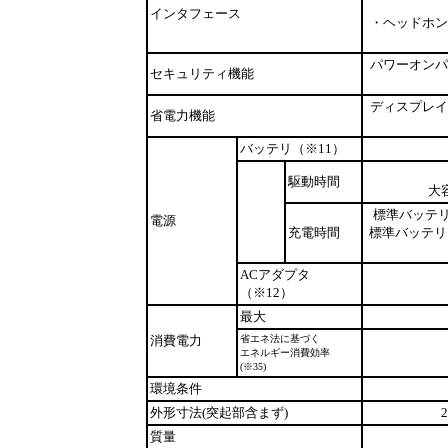
インタフェース
・ヘッドホン出
パワーオンパ
セキュリティ機能
ディスプレイ
省電力機能
バッテリ（※11）
駆動時間
大
標準バッテリ
電源
充電時間
標準バッテリ
ACアダプタ
（※12）
最大
消費電力
省エネ法に基づく
エネルギー消費効率
(※35)
環境条件
外形寸法(突起部含まず)
質量