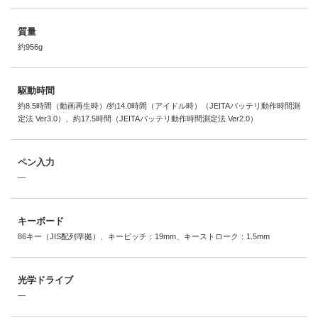
質量
約956g
駆動時間
約8.5時間（動画再生時）/約14.0時間（アイドル時）（JEITAバッテリ動作時間測
定法 Ver3.0）、約17.5時間（JEITAバッテリ動作時間測定法 Ver2.0）
ペン入力
―
キーボード
86キー（JIS配列準拠）、キーピッチ：19mm、キーストローク：1.5mm
光学ドライブ
―