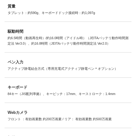
質量
タブレット：約590g、キーボードドック接続時：約1,097g
駆動時間
約6.5時間（動画再生時）/約16.0時間（アイドル時）（JEITAバッテリ動作時間測
定法 Ver3.0）、約16.8時間（JEITAバッテリ動作時間測定法 Ver2.0）
ペン入力
アクティブ静電結合方式（専用充電式アクティブ静電ペン＊オプション）
キーボード
84キー（JIS配列準拠）、キーピッチ：17mm、キーストローク：1.4mm
Webカメラ
フロント ：有効画素数 約200万画素 / リア： 有効画素数 約500万画素