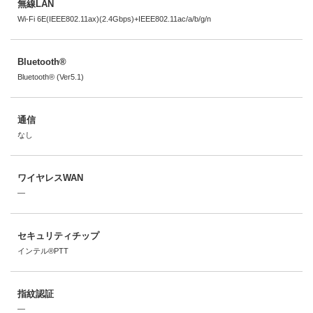
無線LAN
Wi-Fi 6E(IEEE802.11ax)(2.4Gbps)+IEEE802.11ac/a/b/g/n
Bluetooth®
Bluetooth® (Ver5.1)
通信
なし
ワイヤレスWAN
―
セキュリティチップ
インテル®PTT
指紋認証
―