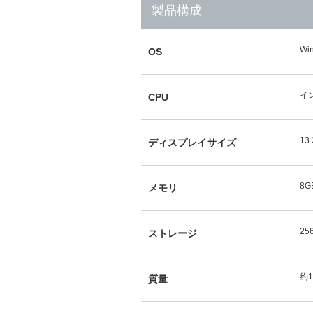
製品構成
Wi
OS
イン
CPU
13
ディスプレイサイズ
8G
メモリ
25
ストレージ
約1
質量