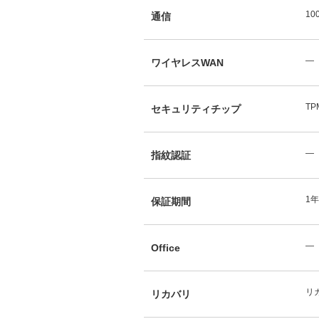
10
通信
―
ワイヤレスWAN
TP
セキュリティチップ
―
指紋認証
1
保証期間
―
Office
リカ
リカバリ