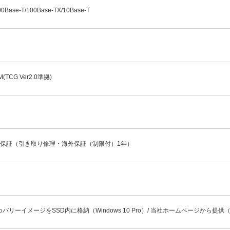
00Base-T/100Base-TX/10Base-T
M(TCG Ver2.0準拠)
年保証（引き取り修理・海外保証（制限付）1年）
バリーイメージをSSD内に格納（Windows 10 Pro）/ 当社ホームページから提供（Win