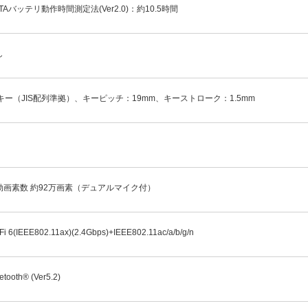
ITAバッテリ動作時間測定法(Ver2.0)：約10.5時間
し
7キー（JIS配列準拠）、キーピッチ：19mm、キーストローク：1.5mm
効画素数 約92万画素（デュアルマイク付）
Fi 6(IEEE802.11ax)(2.4Gbps)+IEEE802.11ac/a/b/g/n
etooth® (Ver5.2)