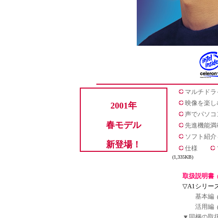
マルチドライ
映像を楽し
2001年
声でパソコ
春モデル
先進機能満載
ソフト紹介
新登場！
仕様
(1,335KB)
取扱説明書
▽A1シリー
基本編
（
活用編
（
▼同梱の取扱