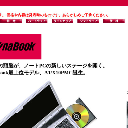
す。 価格や内容は発表時のものです。あらかじめご了承ください。
zの頭脳が、ノートPCの新しいステージを開く。
aBook最上位モデル、A1/X10PMC誕生。