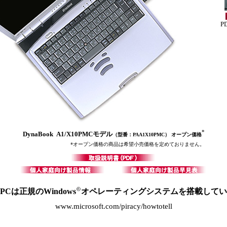
P
*
DynaBook A1/X10PMCモデル
（型番：PAA1X10PMC） オープン価格
*オープン価格の商品は希望小売価格を定めておりません。
PCは正規のWindows
オペレーティングシステムを搭載してい
www.microsoft.com/piracy/howtotell