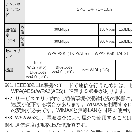
チャンネ
ル／バン
2.4GHz帯（1～13ch）
ド
送
300Mbps
150Mbps
150Mb
通信速
信
度
受
（※4）
300Mbps
300Mbps
150Mb
信
セキュリ
WPA-PSK（TKIP/AES）、WPA2-PSK（AES）
ティ
Intel
WiDi（※5）
Bluetooth
機能
Intel WiDi（※5）
―
Ver4.0（※6）
Bluetooth
Ver4.0（※6）
※1.
IEEE802.11n準拠のモードで通信を行うためには
WPA(AES)/WPA2(AES)に設定する必要があります。
※2.
サービスエリア内でも通信環境や混雑状況の影響に
速度が低下する場合があります。WiMAXを利用するに
の契約が必要です。WiMAXと無線LANを同時に使用
※3.
W52/W53は、電波法令により屋外で使用すること
※4.
通信速度は規格上の理論値です。