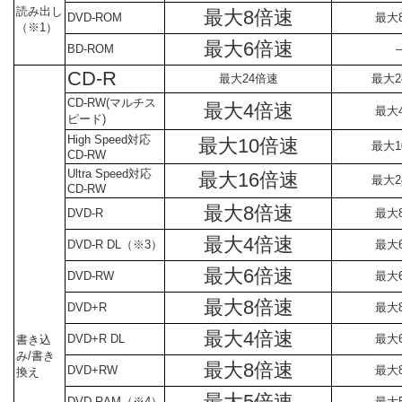
読み出し
最大8倍速
DVD-ROM
最大
（※1）
最大6倍速
BD-ROM
CD-R
最大24倍速
最大2
CD-RW(マルチス
最大4倍速
最大
ピード)
High Speed対応
最大10倍速
最大1
CD-RW
Ultra Speed対応
最大16倍速
最大2
CD-RW
最大8倍速
DVD-R
最大
最大4倍速
DVD-R DL（※3）
最大
最大6倍速
DVD-RW
最大
最大8倍速
DVD+R
最大
最大4倍速
DVD+R DL
最大
書き込
み/書き
最大8倍速
DVD+RW
最大
換え
最大5倍速
DVD-RAM（※4）
最大