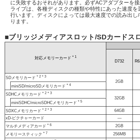
に失敗するおそれがあります。必ずACアダプターを
ライブは、各種ディスクの種類や特性にあった速度を
行います。ディスクによっては最大速度での読み出し
ります。
■ブリッジメディアスロット/SDカードス
＊1
対応メモリーカード
D732
R6
＊2＊3
SDメモリカード
2GB
＊4
miniSD/microSDメモリカード
＊2＊3
SDHCメモリカード
32GB
＊5
miniSDHC/microSDHCメモリカード
＊2＊3
64GB
SDXCメモリカード
xD-ピクチャーカード
―
＊6
2GB
マルチメディアカード
＊7
256MB
メモリースティック