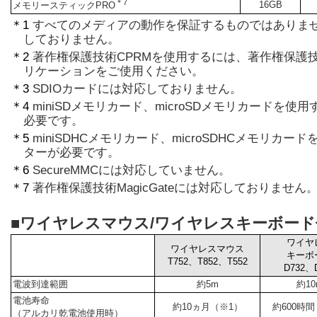
＊7
16GB
メモリースティックPRO
＊1
すべてのメディアの動作を保証するものではありま
しておりません。
＊2
著作権保護技術CPRMを使用するには、著作権保護技
リケーションをご使用ください。
＊3
SDIOカードには対応しておりません。
＊4
miniSDメモリカード、microSDメモリカードを
必要です。
＊5
miniSDHCメモリカード、microSDHCメモリカ
ターが必要です。
＊6
SecureMMCには対応していません。
＊7
著作権保護技術MagicGateには対応しておりません
■ワイヤレスマウス/ワイヤレスキーボード
ワイヤ
ワイヤレスマウス
キーボ
T752、T852、T552
D732、
電波到達範囲
約5m
約10
電池寿命
約10ヵ月（※1）
約600時
（アルカリ乾電池使用時）