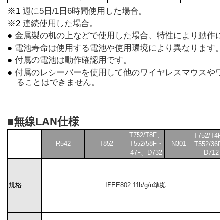
※1
週に5日/1日6時間使用した場合。
※2
連続使用した場合。
●
金属製の机の上などで使用した場合、特性により動作
●
電池寿命は使用する電池や使用環境により異なります
●
付属の電池は動作確認用です。
●
付属のレシーバーを使用して他のワイヤレスマウスや
ることはできません。
■無線LAN仕様
T752/T8F、
T752/T
R542
T852
T552/58F・
N301
T552/3
47F、D732
D712
規格
IEEE802.11b/g/n準拠