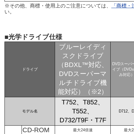
※その他、商標・使用上のご注意については、
「商標・
い。
■光学ドライブ仕様
ブルーレイディ
スクドライブ
（BDXL™対応、
DVDスーパ
ドライブ
イブ（DVD±
DVDスーパーマ
み対応）
ルチドライブ機
能対応）（※2）
T752、T852、
T552、
モデル名
D712、D
D732/T9F・T7F
CD-ROM
最大24倍速
最大2