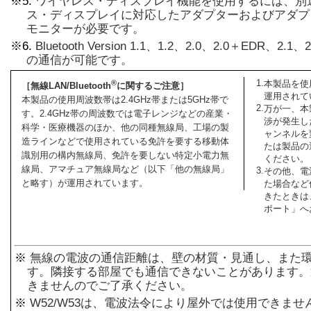
※5.
ワイヤレス・ディスプレイ機能を使用するには、別
ス・ディスプレイに対応したアダプターおよびアダプ
モニターが必要です。
※6.
Bluetooth Version 1.1、1.2、2.0、2.0＋EDR、2
の通信が可能です。
1.
®
本製品を使
［無線LAN/Bluetooth
に関するご注意］
運用されて
本製品の使用周波数帯は2.4GHz帯または5GHz帯で
2.
万が一、本
す。2.4GHz帯の周波数では電子レンジなどの産業・
渉が発生し
科学・医療機器のほか、他の同種無線局、工場の製
ャンネルを
造ラインなどで使用されている免許を要する移動体
たは製品の
識別用の構内無線局、免許を要しない特定小電力無
ください。
線局、アマチュア無線局など（以下「他の無線局」
3.
その他、電
と略す）が運用されています。
た場合など
きたときは
ポート」へ
※
無線の電波の通信距離は、壁の材質・見通し、また
す。隣接する部屋でも通信できないことがあります。
きませんのでご了承ください。
※
W52/W53は、電波法令により屋外では使用できませ