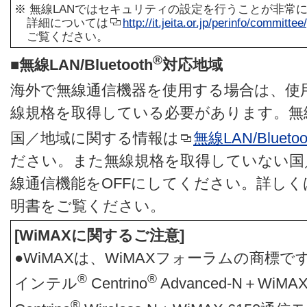
※
無線LANではセキュリティの設定を行うことが非常
詳細については
http://it.jeita.or.jp/perinfo/committ
ご覧ください。
®
■無線LAN/Bluetooth
対応地域
海外で無線通信機器を使用する場合は、使
線規格を取得している必要があります。無
国／地域に関する情報は
無線LAN/Bluetoo
ださい。また無線規格を取得していない国
線通信機能をOFFにしてください。詳し
明書をご覧ください。
[WiMAXに関するご注意]
●WiMAXは、WiMAXフォーラムの商標
®
®
インテル
Centrino
Advanced-N＋WiM
®