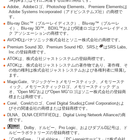
Skypeまたはそれに関連する団体の商標です。
●
Adobe、Adobeロゴ、Photoshop Elements、Premiere Elementsは
Adobe Systems Incorporated（アドビシステムズ社）の商標で
す。
●
Blu-ray Disc™（ブルーレイディスク）、Blu-ray™（ブルーレ
イ）、Blu-ray 3D™、BDXL™および関連ロゴはブルーレイディス
ク アソシエーションの商標です。
●
AVCHDはパナソニック株式会社とソニー株式会社の商標です。
●
Premium Sound 3D、Premium Sound HD、SRSと
はSRS Labs,
Inc.の登録商標です。
●
ATOKは、株式会社ジャストシステムの登録商標です。
●
ATOKは、株式会社ジャストシステムの著作物であり、著作権、そ
の他の権利は株式会社ジャストシステムおよび各権利者に帰属し
ます。
●
MagicGate、マジックゲートメモリースティック、メモリーステ
ィック、メモリースティックロゴ、メモリースティック デュ
オ、“Open MG”および“Open MG”ロゴはソニー株式会社の登録商
標または商標です。
●
Corel、Corelのロゴ、Corel Digital StudioはCorel Corporationおよ
びその関連会社の商標または登録商標です。
●
DLNA、DLNA CERTIFIEDは、Digital Living Network Allianceの商
標です。
●
、Dolby、ドルビー、Pro Logic、およびダブルD記号は、ド
ルビーラボラトリーズの登録商標です。
●
「ConfigFree」「LaLaVoice」「PC i-repairサービス」は株式会社