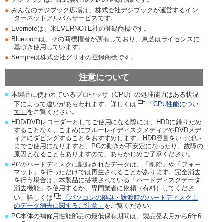
●
みんなのデジブック広場は、株式会社デジブックが運営するイン
ターネットアルバムサービスです。
●
Evernoteは、米EVERNOTE社の登録商標です。
●
Bluetoothは、その商標権者が所有しており、東芝はライセンスに
基づき使用しています。
●
Sempreは株式会社グリオの登録商標です。
注意について
■
本製品に使われているプロセッサ（CPU）の処理能力はある状況
下によって違いがあらわれます。詳しくは
「CPU性能につい
て」
をご覧ください。
■
HDD/DVDレコーダーとしてご使用になる際には、HDDに録りだめ
することなく、こまめにブルーレイディスクメディアやDVDメデ
ィアにダビングすることをおすすめします。HDD容量をいっぱい
までご使用になりますと、PCの動きが不安定になったり、故障の
原因となることもありますので、あらかじめご了承ください。
■
PCのハードディスクに記録されたデータは、「削除」や「フォー
マット」を行っただけでは再生されることがあります。完全消去
を行う場合は、本製品に搭載されている「ハードディスクデータ
消去機能」を使用するか、専門業者に依頼（有料）してくださ
い。詳しくは
「パソコンの廃棄・譲渡時のハードディスク上
のデータ消去に関するご注意」
をご覧ください。
■
PC本体の補修用性能部品の最低保有期間は、製品発表月から6年6