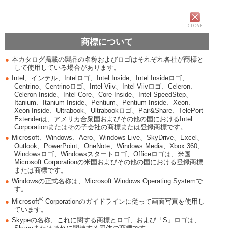
商標について
●
本カタログ掲載の製品の名称およびロゴはそれぞれ各社が商標と
して使用している場合があります。
●
Intel、インテル、Intelロゴ、Intel Inside、Intel Insideロゴ、
Centrino、Centrinoロゴ、Intel Viiv、Intel Viivロゴ、Celeron、
Celeron Inside、Intel Core、Core Inside、Intel SpeedStep、
Itanium、Itanium Inside、Pentium、Pentium Inside、Xeon、
Xeon Inside、Ultrabook、Ultrabookロゴ、Pair&Share、TelePort
Extenderは、アメリカ合衆国およびその他の国におけるIntel
Corporationまたはその子会社の商標または登録商標です。
●
Microsoft、Windows、Aero、Windows Live、SkyDrive、Excel、
Outlook、PowerPoint、OneNote、Windows Media、Xbox 360、
Windowsロゴ、Windowsスタートロゴ、Officeロゴは、米国
Microsoft Corporationの米国およびその他の国における登録商標
または商標です。
●
Windowsの正式名称は、Microsoft Windows Operating Systemで
す。
®
●
Microsoft
Corporationのガイドラインに従って画面写真を使用し
ています。
●
Skypeの名称、これに関する商標とロゴ、および「S」ロゴは、