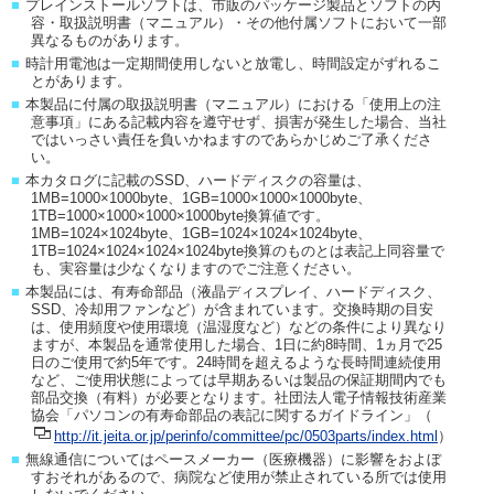
■
プレインストールソフトは、市販のパッケージ製品とソフトの内
容・取扱説明書（マニュアル）・その他付属ソフトにおいて一部
異なるものがあります。
■
時計用電池は一定期間使用しないと放電し、時間設定がずれるこ
とがあります。
■
本製品に付属の取扱説明書（マニュアル）における「使用上の注
意事項」にある記載内容を遵守せず、損害が発生した場合、当社
ではいっさい責任を負いかねますのであらかじめご了承くださ
い。
■
本カタログに記載のSSD、ハードディスクの容量は、
1MB=1000×1000byte、1GB=1000×1000×1000byte、
1TB=1000×1000×1000×1000byte換算値です。
1MB=1024×1024byte、1GB=1024×1024×1024byte、
1TB=1024×1024×1024×1024byte換算のものとは表記上同容量で
も、実容量は少なくなりますのでご注意ください。
■
本製品には、有寿命部品（液晶ディスプレイ、ハードディスク、
SSD、冷却用ファンなど）が含まれています。交換時期の目安
は、使用頻度や使用環境（温湿度など）などの条件により異なり
ますが、本製品を通常使用した場合、1日に約8時間、1ヵ月で25
日のご使用で約5年です。24時間を超えるような長時間連続使用
など、ご使用状態によっては早期あるいは製品の保証期間内でも
部品交換（有料）が必要となります。社団法人電子情報技術産業
協会「パソコンの有寿命部品の表記に関するガイドライン」（
http://it.jeita.or.jp/perinfo/committee/pc/0503parts/index.html
）
■
無線通信についてはペースメーカー（医療機器）に影響をおよぼ
すおそれがあるので、病院など使用が禁止されている所では使用