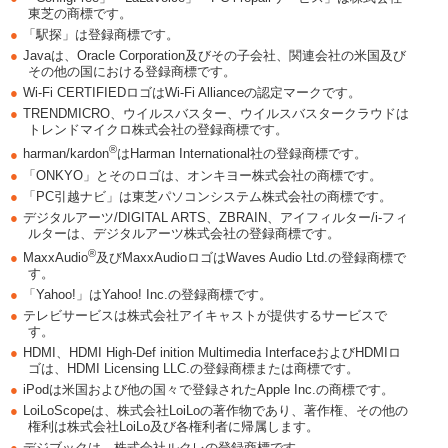
東芝の商標です。
●
「駅探」は登録商標です。
●
Javaは、Oracle Corporation及びその子会社、関連会社の米国及び
その他の国における登録商標です。
●
Wi-Fi CERTIFIEDロゴはWi-Fi Allianceの認定マークです。
●
TRENDMICRO、ウイルスバスター、ウイルスバスタークラウドは
トレンドマイクロ株式会社の登録商標です。
®
●
harman/kardon
はHarman International社の登録商標です。
●
「ONKYO」とそのロゴは、オンキヨー株式会社の商標です。
●
「PC引越ナビ」は東芝パソコンシステム株式会社の商標です。
●
デジタルアーツ/DIGITAL ARTS、ZBRAIN、アイフィルター/i-フィ
ルターは、デジタルアーツ株式会社の登録商標です。
®
●
MaxxAudio
及びMaxxAudioロゴはWaves Audio Ltd.の登録商標で
す。
●
「Yahoo!」はYahoo! Inc.の登録商標です。
●
テレビサービスは株式会社アイキャストが提供するサービスで
す。
●
HDMI、HDMI High-Def inition Multimedia InterfaceおよびHDMIロ
ゴは、HDMI Licensing LLC.の登録商標または商標です。
●
iPodは米国および他の国々で登録されたApple Inc.の商標です。
●
LoiLoScopeは、株式会社LoiLoの著作物であり、著作権、その他の
権利は株式会社LoiLo及び各権利者に帰属します。
●
デジブックは、株式会社ルクレの登録商標です。