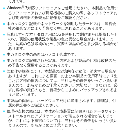
ヵ月です。
®
■
Windows
7対応ソフトウェアをご使用ください。本製品で使用す
るソフトウェアおよび周辺機器のご購入の際、各ソフトウェアお
よび周辺機器の販売元に動作をご確認ください。
■
本カタログに記載のネットワークを利用したサービスは、運営会
社の都合などにより予告なく中止されることがあります。
■
写真はすべて本カタログ用にCGを使用して制作または撮影したも
ので、実際の使用状況や製品の色と異なる場合があります。ま
た、写真の色は印刷のため、実際の製品の色と多少異なる場合が
あります。
■
本カタログ中の画面はハメコミ合成です。
■
本カタログに記載された写真、内容および製品の仕様は改良のた
め予告なく変更することがあります。
■
誤動作や故障により、本製品の記憶内容が変化・消失する場合が
ありますが、これによる損害、および本製品の使用不能により生
じたお客様の損害については、当社はその責任をいっさい負いま
せんので、あらかじめご了承ください。大切なデータなどは、必
ずお客様の責任のもと、普段からこまめにバックアップされるよ
うお願いします。
■
本製品の保証は、ハードウェアだけに適用されます。詳細は、付
属の保証書をご確認ください。
■
修理や点検の際には、本体の記憶装置に記録されたデータやイン
ストールされたアプリケーションが消去される場合があります
が、これによる損害については、当社はその責任をいっさい負い
ませんので、あらかじめご了承ください。