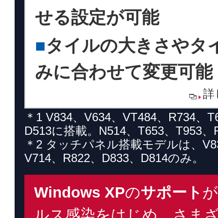
せる設定が可能
■
タイルの大きさやタ
みに合わせて変更可能
詳
＊1 V834、V634、VT484、R734、T
D513に搭載。N514、T653、T953、
＊2 タッチパネル搭載モデルは、V834、
V714、R822、D833、D814のみ。
Windows XP
の
サポート
が
ルス感染をはじめ、さまざ