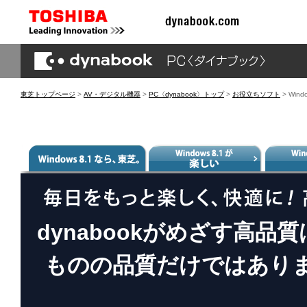
東芝トップページ
>
AV・デジタル機器
>
PC〈dynabook〉トップ
>
お役立ちソフト
> Win
dynabookがめざす高
ものの品質だけではあり