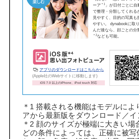
＊1
ーア
」が日付ごとに自
で整理・分類してくれる
見やすく、目的の写真も
やすい。 dynabookに取
んだ後なら、顔ごとの分
＊2
なども可能。
アプリのダウンロードはこちらから
(Apple社のWebサイトに移動します)
iOS 7.0 以上のiPhone、iPod touch 対応
＊1 搭載される機能はモデルにより
アから最新版をダウンロード／イ
＊2 顔のサイズが極端に大きい
どの条件によっては、正確に被写