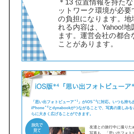
＊13 位置情報を持た
ットワーク環境が必要
の負担になります。地
れる内容は、Yahoo
ます。運営会社の都合
ことがあります。
＊1
＊4
「思い出フォトビューア
」がiOS
に対応。いつも持ち
＊4
iPhone
とdynabookがつながることで、写真の楽しみを
らに大きく広げることができます。
友達との旅行中に撮りた
写真も、「思い出フォト