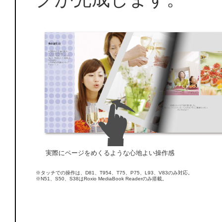
実際にページをめくるような心地よい操作感
※タッチでの操作は、D81、T954、T75、P75、L93、V83のみ対応。
※N51、S50、S38はRoxio MediaBook Readerのみ搭載。