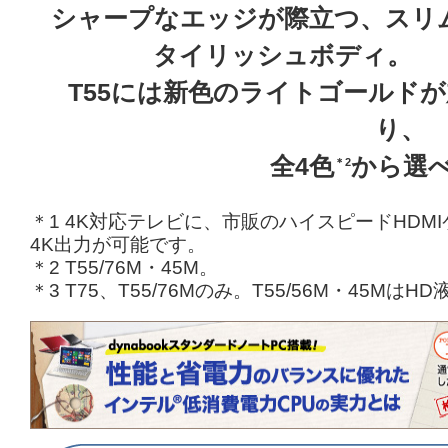
シャープなエッジが際立つ、スリ
タイリッシュボディ。
T55には新色のライトゴールド
り、
全4色
から選
＊2
＊1 4K対応テレビに、市販のハイスピードHD
4K出力が可能です。
＊2 T55/76M・45M。
＊3 T75、T55/76Mのみ。T55/56M・45MはH