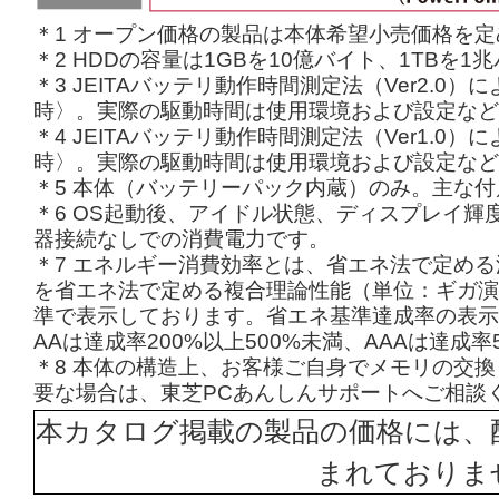
＊1 オープン価格の製品は本体希望小売価格を
＊2 HDDの容量は1GBを10億バイト、1TBを
＊3 JEITAバッテリ動作時間測定法（Ver2.
時〉。実際の駆動時間は使用環境および設定など
＊4 JEITAバッテリ動作時間測定法（Ver1.
時〉。実際の駆動時間は使用環境および設定など
＊5 本体（バッテリーパック内蔵）のみ。主な
＊6 OS起動後、アイドル状態、ディスプレイ
器接続なしでの消費電力です。
＊7 エネルギー消費効率とは、省エネ法で定め
を省エネ法で定める複合理論性能（単位：ギガ演
準で表示しております。省エネ基準達成率の表示語
AAは達成率200%以上500%未満、AAAは達成
＊8 本体の構造上、お客様ご自身でメモリの交
要な場合は、東芝PCあんしんサポートへご相談
本カタログ掲載の製品の価格には、
まれておりま