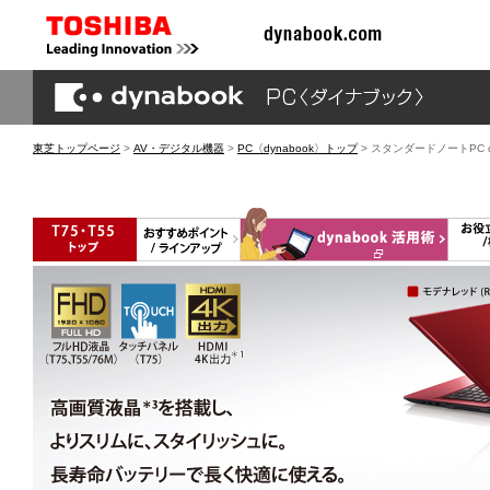
東芝トップページ
>
AV・デジタル機器
>
PC〈dynabook〉トップ
> スタンダードノートPC dy