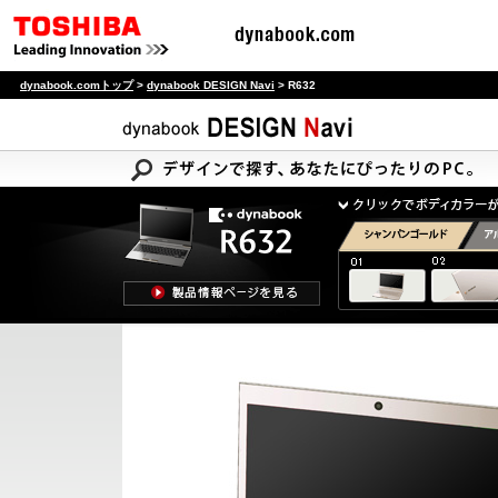
dynabook.comトップ
>
dynabook DESIGN Navi
> R632