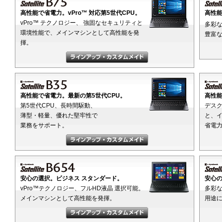
高性能で省電力。vPro™ 対応第5世代CPU。
高性能
vPro™ テクノロジー、 強固なセキュリティと
多彩な
環境性能で、メインマシンとして高性能を発
豊富
揮。
高性能で省電力。最新の第5世代CPU。
高性能
第5世代CPU、長時間駆動、
デスク
薄型・軽量、優れた堅牢性で
と、イ
業務をサポート。
省電
安心の選択。ビジネス スタンダード。
安心の
vPro™テクノロジー、フルHD液晶 選択可能。
多彩な
メインマシンとして高性能を発揮。
用途