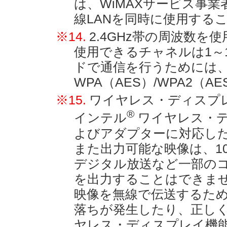
は、WiMAXサービス事業
線LANを同時に使用する
※14.
2.4GHz帯の周波数を使
使用できるチャネルは1～13c
ドで通信を行うためには
WPA（AES）/WPA2（
※15.
ワイヤレス・ディスプ
®
インテル
ワイヤレス・デ
よびアダプターに対応し
また出力可能な映像は、108
デジタル放送など一部の
を出力することはできま
映像を無線で伝送するた
落ちが発生したり、正し
ヤレス・ディスプレイ機