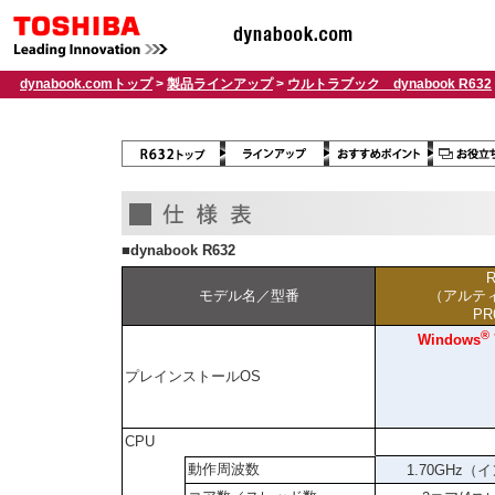
dynabook.comトップ
>
製品ラインアップ
>
ウルトラブック dynabook R632
■dynabook R632
R
モデル名／型番
（アルテ
PR
®
Windows
プレインストールOS
CPU
動作周波数
1.70GHz（