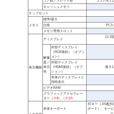
コア数／スレッド数
2コア/4
キャッシュメモリ
チップセット
標準/最大
メモリ
仕様
PC3
メモリ専用スロット
13.
ディスプレイ
外部ディスプレイ
（RGB接続）（オプシ
ョン）
解像
度／
外部ディスプレイ
表示
（HDMI接続）（オプ
最大1
表示機能
色
ション）
本体のディスプレイと
同時表示
ビデオRAM
グラフィックアクセラレー
ター
（※9）（※10）
87キー（JIS
本体キーボード
ボード）、キーピ
ー