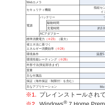
Webカメラ
指紋セン
セキュリティ機能
イ
バッテリー
駆動時間
電源
充電時間
約3.
ACアダプター
標準消費電力
（※23）
（最大）
省エネ法に基づく
エネルギー消費効率
（※24）
環境条件
温度5
環境性能レーティング
（※26）
外形寸法(突起部含まず)
質量
主な付属品
保証（海外保証〈制限付〉を含む）
主なアプリケーション
Mic
※1.
プレインストールされて
®
※2.
Windows
7 Home P