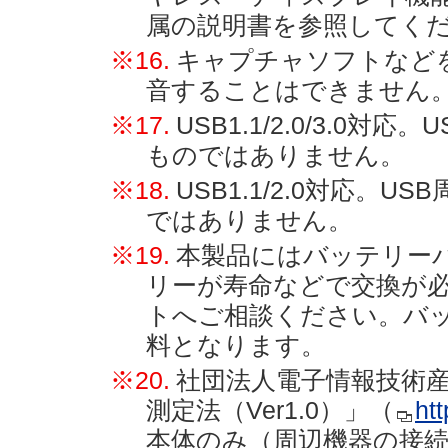
属の説明書を参照してく
※16.
キャプチャソフトなど
音することはできません
※17.
USB1.1/2.0/3.0
ものではありません。
※18.
USB1.1/2.0対応。
ではありません。
※19.
本製品にはバッテリー
リーが寿命などで交換が必
トへご相談ください。バ
料となります。
※20.
社団法人電子情報技術産
測定法（Ver1.0）」（
htt
本体のみ（周辺機器の接