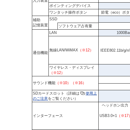
入力装置
ポインティングデバイス
ワンタッチ操作ボタン
節電（eco）ボ
SSD
補助
記憶装置
ソフトウェア占有量
LAN
1000B
無線LAN/WiMAX
（※12）
IEEE802.11b
通信機能
ワイヤレス・ディスプレイ
（※12）
サウンド機能
（※10）（※16）
SDカードスロット（詳細は
使用上
のご注意
をご覧ください）
ヘッドホン出力（
インターフェース
USB3.0×1
（※17