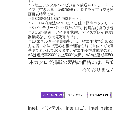
す。
＊5 地上デジタルハイビジョン放送をTSモード（ビッ
イブ（空き容量：約875GB）、Dドライブ（空き
画目安時間です。
＊6 3D映像は1,357×763ドット。
＊7 JEITA測定法Ver1.0による値〈標準バッテ
＊8 バッテリーパック以外の主な付属品は含みま
＊9 OS起動後、アイドル状態、ディスプレイ輝
器接続なしでの消費電力です。
＊10 エネルギー消費効率とは、省エネ法で定め
力を省エネ法で定める複合理論性能（単位：ギガ演
基準で表示しております。省エネ基準達成率の表示語
AAは達成率200%以上500%未満、AAAは達成率
本カタログ掲載の製品の価格には、配
れておりませ
Intel、インテル、Intelロゴ、Intel Inside