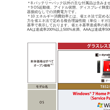
＊8 バッテリーパック以外の主な付属品は含みま
＊9 OS起動後、アイドル状態、ディスプレイ輝
器接続なしでの消費電力です。
＊10 エネルギー消費効率とは、省エネ法で定め
力を省エネ法で定める複合理論性能（単位：ギガ演
基準で表示しております。省エネ基準達成率の表示語
AAは達成率200%以上500%未満、AAAは達成率