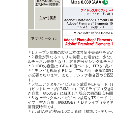
＊1 オープン価格の製品は本体希望小売価格を定
＊2 容量が異なるメモリを装着した場合は、少な
ルチャネル動作となり、容量差分がシングルチャ
＊3 HDDの容量は1GBを10億バイト、1TBを1
＊4 テレビを視聴するには、市販の地上/BS/11
が必要となります。また、アンテナ整合器や分配
す。
＊5 地上デジタルハイビジョン放送をEPモード（ビッ
（ビットレート約17.0Mbps）でCドライブ（空き
き容量：約53GB）に録画した場合の録画目安時
＊6 地上デジタルハイビジョン放送をTSモード（ビッ
イブ（空き容量：約633GB）とDドライブ（空き
画目安時間です。
＊7 JEITA測定法Ver1.0による値〈標準バッテ