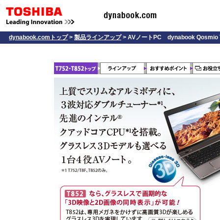
dynabook.comトップ
>
製品ラインアップ
> AVノートPC dynabook Qosmio