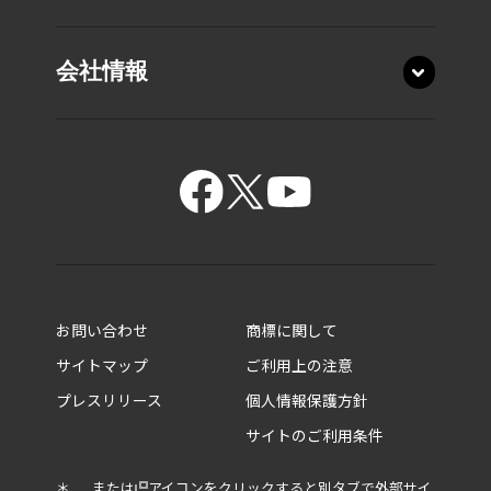
会社情報
15.6型 T7・T6・T5
15.6型 C7・C6・C5
お問い合わせ
商標に関して
14.0型 XP9・XP6
サイトマップ
ご利用上の注意
14.0型 XD5
プレスリリース
個人情報保護方針
ビジネスノートPC
14.0型 R9・R8・R7
サイトのご利用条件
ビジネスモバイルノートPC
14.0型 M7・M6
5in1／2in1ビジネスPC
13.3型 X8・X6
＊
または
アイコンをクリックすると別タブで外部サイ