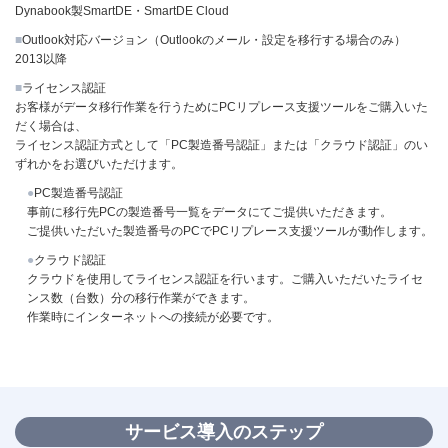
Dynabook製SmartDE・SmartDE Cloud
■
Outlook対応バージョン（Outlookのメール・設定を移行する場合のみ）
2013以降
■
ライセンス認証
お客様がデータ移行作業を行うためにPCリプレース支援ツールをご購入いた
だく場合は、
ライセンス認証方式として「PC製造番号認証」または「クラウド認証」のい
ずれかをお選びいただけます。
●
PC製造番号認証
事前に移行先PCの製造番号一覧をデータにてご提供いただきます。
ご提供いただいた製造番号のPCでPCリプレース支援ツールが動作します。
●
クラウド認証
クラウドを使用してライセンス認証を行います。ご購入いただいたライセ
ンス数（台数）分の移行作業ができます。
作業時にインターネットへの接続が必要です。
サービス導入のステップ