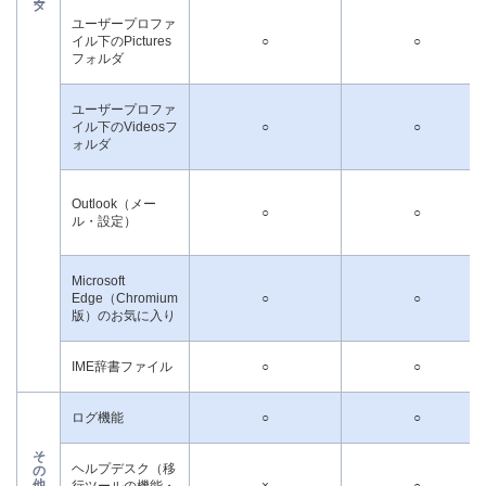
タ
ユーザープロファ
イル下のPictures
○
○
フォルダ
ユーザープロファ
イル下のVideosフ
○
○
ォルダ
Outlook（メー
○
○
ル・設定）
Microsoft
Edge（Chromium
○
○
版）のお気に入り
IME辞書ファイル
○
○
ログ機能
○
○
そ
ヘルプデスク（移
の
他