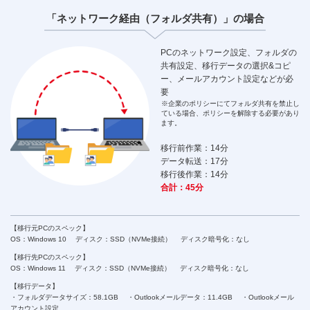
「ネットワーク経由
（フォルダ共有）」の場合
PCのネットワーク設定、フォルダの
共有設定、移行データの選択&コピ
ー、メールアカウント設定などが必
要
※企業のポリシーにてフォルダ共有を禁止し
ている場合、ポリシーを解除する必要があり
ます。
移行前作業：
14分
データ転送：
17分
移行後作業：
14分
合計：
45分
【移行元PCのスペック】
OS：Windows 10
ディスク：SSD（NVMe接続）
ディスク暗号化：なし
【移行先PCのスペック】
OS：Windows 11
ディスク：SSD（NVMe接続）
ディスク暗号化：なし
【移行データ】
・フォルダデータサイズ：58.1GB
・Outlookメールデータ：11.4GB
・Outlookメール
アカウント設定