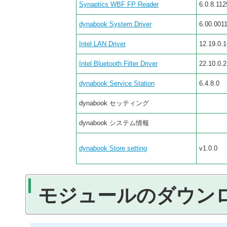
Synaptics WBF FP Reader
6.0.8.112
dynabook System Driver
6.00.001
Intel LAN Driver
12.19.0.1
Intel Bluetooth Filter Driver
22.10.0.2
dynabook Service Station
6.4.8.0
dynabook セッティング
dynabook システム情報
dynabook Store setting
v1.0.0
モジュールのダウン