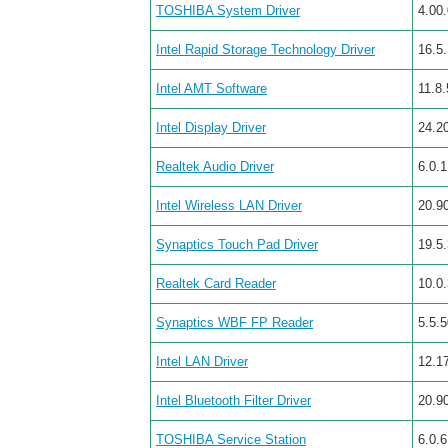
TOSHIBA System Driver
4.00
Intel Rapid Storage Technology Driver
16.5
Intel AMT Software
11.8
Intel Display Driver
24.2
Realtek Audio Driver
6.0.
Intel Wireless LAN Driver
20.90
Synaptics Touch Pad Driver
19.5
Realtek Card Reader
10.0
Synaptics WBF FP Reader
5.5.
Intel LAN Driver
12.1
Intel Bluetooth Filter Driver
20.90
TOSHIBA Service Station
6.0.6