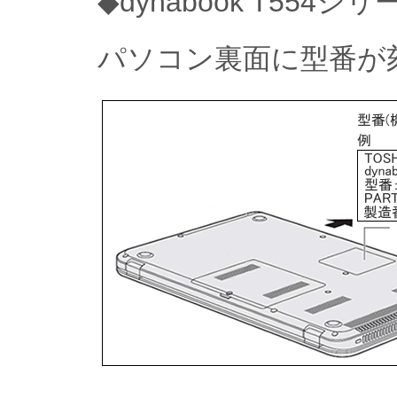
◆dynabook T554
パソコン裏面に型番が