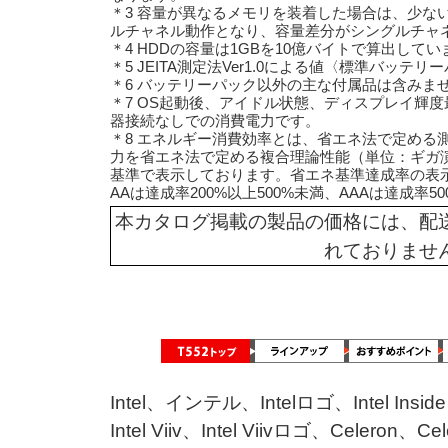
＊3 容量が異なるメモリを装着した場合は、少な
ルチャネル動作となり、容量差分がシングルチ
＊4 HDDの容量は1GBを10億バイトで算出してい
＊5 JEITA測定法Ver1.0による値〈標準バッテ
＊6 バッテリーパック以外の主な付属品は含みま
＊7 OS起動後、アイドル状態、ディスプレイ輝
器接続なしでの消費電力です。
＊8 エネルギー消費効率とは、省エネ法で定める
力を省エネ法で定める複合理論性能（単位：ギガ演
基準で表示しております。省エネ基準達成率の表示語
AAは達成率200%以上500%未満、AAAは達成率
本カタログ掲載の製品の価格には、配
れておりませ
Intel、インテル、Intelロゴ、Intel Inside
Intel Viiv、Intel Viivロゴ、Celeron、Cel