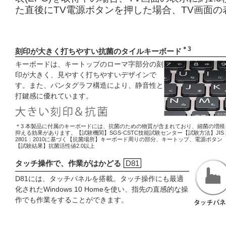
た直後にTV電源ボタンを押した場合、TV画面の
＊3
刻印が大きく打ちやすい抗菌のタイルキーボード
キーボードは、キートップのローマ字部分の刻
印が大きく、見やすく打ちやすいデザインで
す。また、パンタグラフ構造により、静音性と
打鍵感に優れています。
＊3 本製品に付属のキーボードには、抗菌のための物質が含まれており、細菌の増殖
抑える効果があります。【試験機関】SGS-CSTC技能試験センター【試験方法】JIS 
2801：2010に基づく【抗菌場所】キーボード周りの部分、キートップ、電源ボタン
【試験結果】抗菌活性値2.0以上
タッチ操作で、作業がはかどる
D81
D81には、タッチパネルを搭載。タッチ操作にも最適
化されたWindows 10 Homeを使い、指先の直感的な操
作でも作業をすることができます。