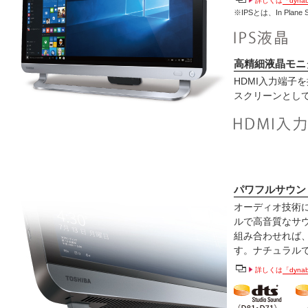
詳しくは
「dyn
※IPSとは、In Plane
高精細液晶モニ
HDMI入力端子
スクリーンとし
パワフルサウン
オーディオ技術
ルで高音質なサ
組み合わせれば
す。ナチュラル
詳しくは
「dyn