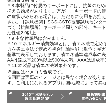
録画目安時間です。
＊8 本製品に付属のキーボードには、抗菌のた
抑える効果があります。万が一、キーボードの使
の症状がみられる場合は、ただちに使用をお控え
さい。【試験機関】SGS-CSTC技能試験センター【試
づく【抗菌場所】キーボード周りの部分、キート
活性値2.0以上
＊9 主な付属品は含みません。
＊10 エネルギー消費効率とは、省エネ法で定
力を省エネ法で定める複合理論性能（単位：ギガ
基準で表示しております。省エネ基準達成率の表示
AAは達成率200%以上500%未満、AAAは達成
＊11 本製品は省エネ法対象外です。
※画面はハメコミ合成です。
※画面は実際のイメージとは異なる場合があります。
す。ご利用になれるアプリは国/地域によって異