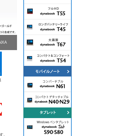
NXA
供
ます。