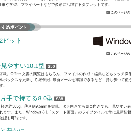
abは、仕事や学習、プライベートなどで多彩に活躍するタブレットです。
このページの
g 32ビット
このページの
やすい10.1型
S50
搭載。Office 文書の閲覧はもちろん、ファイルの作成・編集などもタッチ操
ルボックスを更新して復帰後に最新メールを確認できるなど、持ち歩いて使
す。
片手で持てる8.0型
S38
、軽さ約385g、薄さ約9.5mmを実現。タテ向きでもヨコ向きでも、見やすい
操れます。また、Windows 8.1「スタート画面」のライブタイルで常に最新情
確認も可能です。
っと豊かに