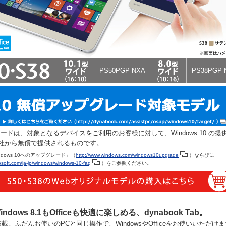
PS50PGP-NXA
PS38PGP-
グレードは、対象となるデバイスをご利用のお客様に対して、Windows 10 の提
社から無償で提供されるものです。
ows 10へのアップグレード」（
http://www.windows.com/windows10upgrade
）ならびに
osoft.com/ja-jp/windows/windows-10-faq
）をご参照ください。
ows 8.1もOfficeも快適に楽しめる、dynabook Tab。
 8.1を搭載。ふだんお使いのPCと同じ操作で、WindowsやOfficeをお使いいただけ