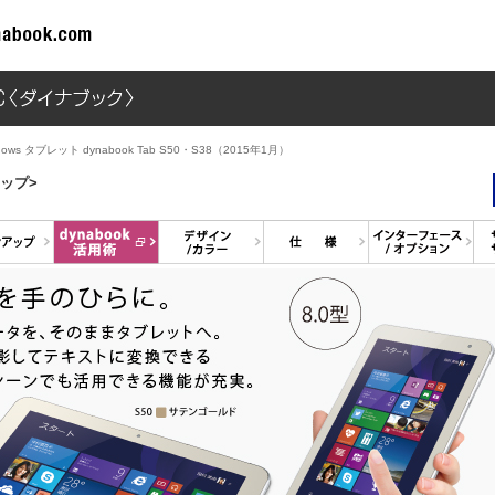
dows タブレット dynabook Tab S50・S38（2015年1月）
トップ>