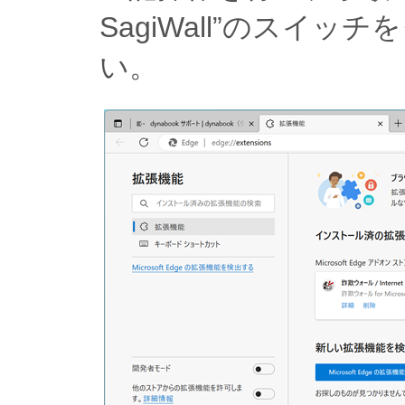
SagiWall”のスイ
い。