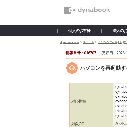
個人のお客様
法人の
dynabook.com
>
サポート
>
よくあるご質問(FAQ検
情報番号：016707
【更新日：
2023.
パソコンを再起動する方
対応機種
対象OS
Window