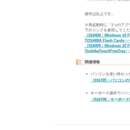
操作は以上です。
※再起動時に「1つのアプ
下のリンクを参照してくだ
［018408：Windows
TOSHIBA Flash Car
［018409：Windows 
ToshibaTouchFreeT
関連情報
パソコンを使い終わっ
［016705：パソコン
キーボード操作でパソ
［016708：キーボー