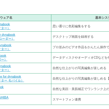
ウェア名
基本シス
ynabook
思い通りに色彩編集をする
クター）
or dynabook
デスクトップ画面を録画する
コーダー）
dynabook
プロ並みのビデオ作品をかんたん操作
クター）
abook
データディスクやオーディオCDなどを
ゴー）
dynabook
自然な仕上がりの写真編集が楽しめる
クター）
le for dynabook
自然な仕上がりの写真編集が楽しめる
クター モバイル）
ook
自然な美顔・美肌補正でワンランク上
HIBA
スマートフォン連携