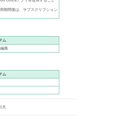
ft Officeアプリを使用すること
試用期間後は、サブスクリプション
テム
動編集
テム
注意