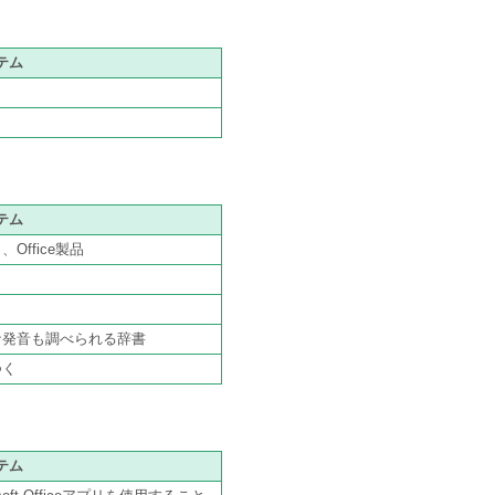
テム
テム
ffice製品
な発音も調べられる辞書
つく
テム