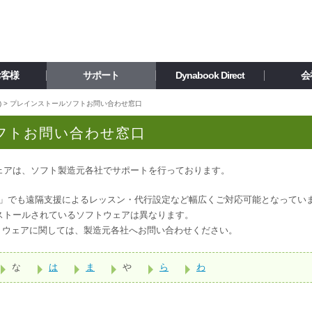
お客様
サポート
Dynabook Direct
会
)
> プレインストールソフトお問い合わせ窓口
フトお問い合わせ窓口
ェアは、ソフト製造元各社でサポートを行っております。
」でも遠隔支援によるレッスン・代行設定など幅広くご対応可能となってい
ストールされているソフトウェアは異なります。
トウェアに関しては、製造元各社へお問い合わせください。
な
は
ま
や
ら
わ