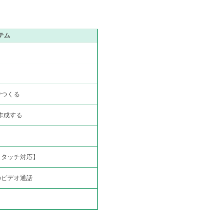
テム
でつくる
作成する
【タッチ対応】
のビデオ通話