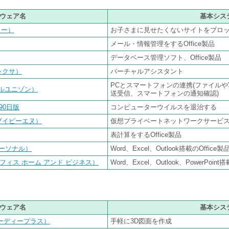
ウェア名
基本シス
ター）
お子さまに見せたくないサイトをブロ
メール・情報管理をするOffice製品
データベース管理ソフト、Office製品
アレクサ）
バーチャルアシスタント
PCとスマートフォンの連携(ファイル
テルユニゾン）
送受信、スマートフォンの通知確認)
90日版
コンピューターウイルスを退治する
スブイピーエヌ）
仮想プライベートネットワークサービ
表計算をするOffice製品
ス パーソナル）
Word、Excel、Outlook搭載のOffice製
ess（オフィス ホーム アンド ビジネス）
Word、Excel、Outlook、PowerPoint
ウェア名
基本シス
リーディープラス）
手軽に3D図面を作成