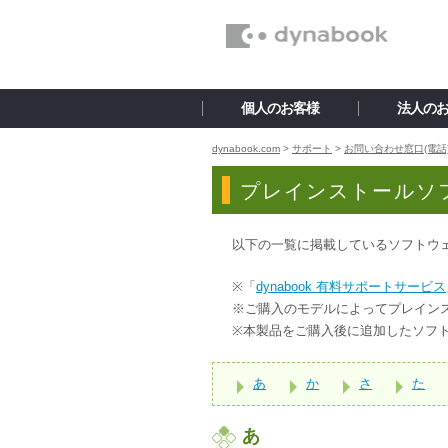
個人のお客様
法人の
dynabook.com
>
サポート
>
お問い合わせ窓口(電話
プレインストールソ
以下の一覧に掲載しているソフトウ
※「
dynabook 有料サポートサービス
※ご購入のモデルによってプレイン
※本製品をご購入後に追加したソフ
あ
か
さ
た
あ