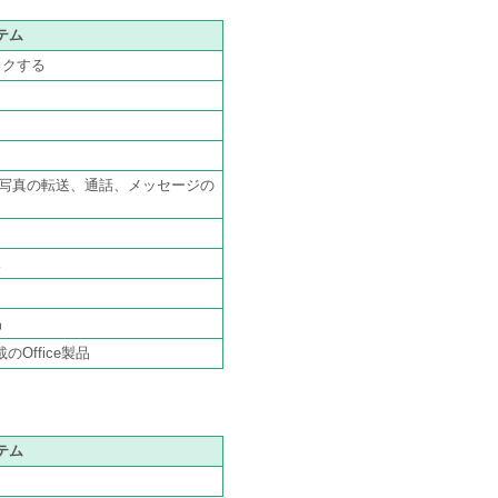
テム
ックする
や写真の転送、通話、メッセージの
ス
品
搭載のOffice製品
テム