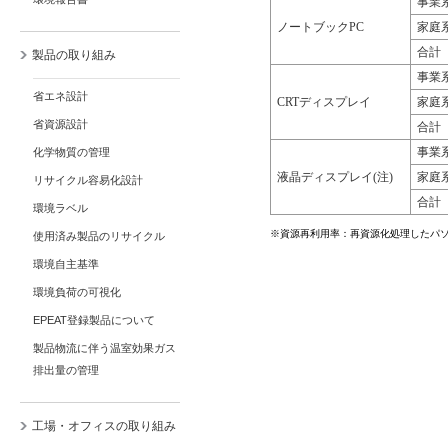
事業
ノートブックPC
家庭
合計
製品の取り組み
事業
省エネ設計
CRTディスプレイ
家庭
省資源設計
合計
事業
化学物質の管理
液晶ディスプレイ(注)
家庭
リサイクル容易化設計
合計
環境ラベル
※資源再利用率：再資源化処理したパ
使用済み製品のリサイクル
環境自主基準
環境負荷の可視化
EPEAT登録製品について
製品物流に伴う温室効果ガス
排出量の管理
工場・オフィスの取り組み