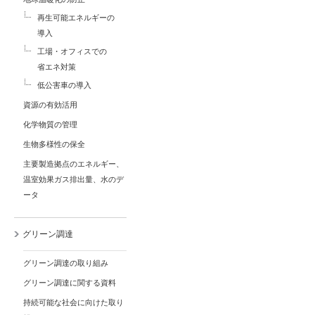
再生可能エネルギーの
導入
工場・オフィスでの
省エネ対策
低公害車の導入
資源の有効活用
化学物質の管理
生物多様性の保全
主要製造拠点のエネルギー、
温室効果ガス排出量、水のデ
ータ
グリーン調達
グリーン調達の取り組み
グリーン調達に関する資料
持続可能な社会に向けた取り