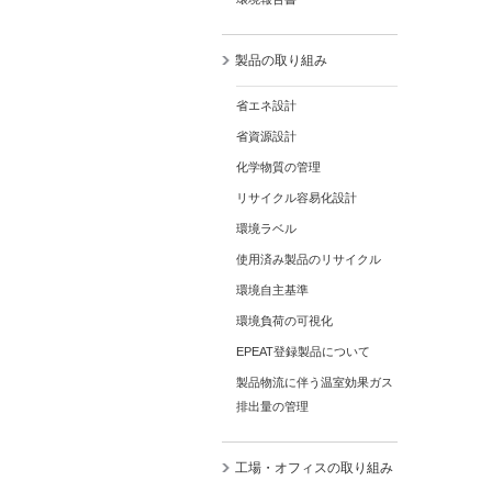
製品の取り組み
省エネ設計
省資源設計
化学物質の管理
リサイクル容易化設計
環境ラベル
使用済み製品のリサイクル
環境自主基準
環境負荷の可視化
EPEAT登録製品について
製品物流に伴う温室効果ガス
排出量の管理
工場・オフィスの取り組み