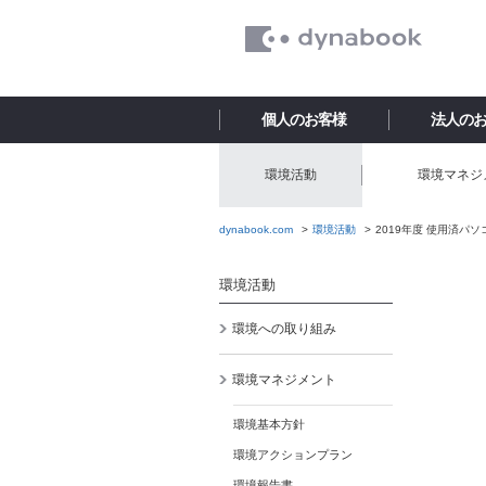
個人のお客様
法人の
環境活動
環境マネジ
dynabook.com
環境活動
2019年度 使用済パ
環境活動
環境への取り組み
環境マネジメント
環境基本方針
環境アクションプラン
環境報告書