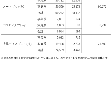
事業系
30,712
12,959
ノートブックPC
家庭系
59,559
25,173
90,272
合計
90,272
38,132
事業系
7,881
524
CRTディスプレイ
家庭系
1,053
70
8,934
合計
8,934
594
事業系
5,083
715
液晶ディスプレイ(注)
家庭系
19,426
2,733
24,509
合計
24,509
3,448
※資源再利用率：再資源化処理したパソコンのうち、再生資源として利用される物の重量比です。