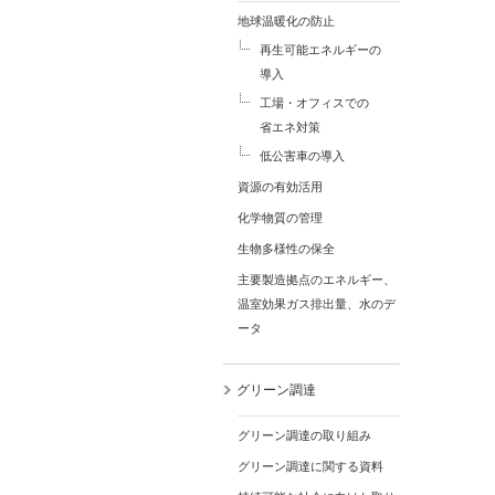
地球温暖化の防止
再生可能エネルギーの
導入
工場・オフィスでの
省エネ対策
低公害車の導入
資源の有効活用
化学物質の管理
生物多様性の保全
主要製造拠点のエネルギー、
温室効果ガス排出量、水のデ
ータ
グリーン調達
グリーン調達の取り組み
グリーン調達に関する資料