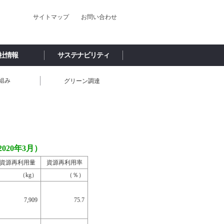
サイトマップ
お問い合わせ
社情報
サステナビリティ
組み
グリーン調達
020年3月）
資源再利用量
資源再利用率
（kg）
（％）
7,909
75.7