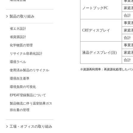
事業
ノートブックPC
家庭
合計
製品の取り組み
事業
省エネ設計
CRTディスプレイ
家庭
省資源設計
合計
事業
化学物質の管理
液晶ディスプレイ(注)
家庭
リサイクル容易化設計
合計
環境ラベル
※資源再利用率：再資源化処理したパ
使用済み製品のリサイクル
環境自主基準
環境負荷の可視化
EPEAT登録製品について
製品物流に伴う温室効果ガス
排出量の管理
工場・オフィスの取り組み