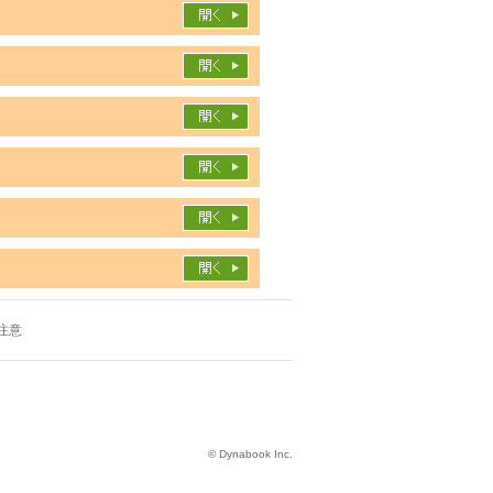
注意
© Dynabook Inc.