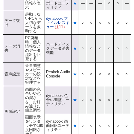
情報を表
ポートユーテ
★
―
―
―
○
○
―
示
ィリティ
起動しな
いPCから
dynabook フ
データ復
大切なデ
ァイルレスキ
★
○
○
○
○
○
○
旧
ータを救
ュー
注11）
助する
PC廃棄
時、個人
ハードディス
データ消
情報など
クデータ消去
★
○
○
○
○
○
○
去
のデータ
機能
流出を回
避する
音量調整
やスピー
Realtek Audio
音声設定
カーの設
★
○
○
○
○
○
○
Console
定などを
管理する
画面の色
合いや色
dynabook 色
の濃さ
合い調整ユー
★
○
○
○
○
○
○
を、お好
ティリティ
み通りに
簡単調整
画面設定
画面表示
をワンタ
dynabook 画
ッチで180
面回転ユーテ
★
○
○
○
○
○
○
度回転さ
ィリティ
せる