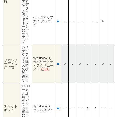
大切
行
なデ
ータ
をク
ラウ
バックアップ
ドス
ナビ クラウ
★
―
―
―
―
―
○
―
トレ
ド
ージ
にバ
ック
アッ
プ
シス
テム
やア
プリ
dynabook リ
リカバリ
を購
カバリーメデ
ーディス
★
○
○
○
○
○
○
○
入時
ィアクリエー
ク作成
の状
ター
注10）
態に
復元
する
PCロ
ーカ
ル環
境で
AIが
チャ
チャット
dynabook AI
ット
★
―
―
―
○
○
―
―
ボット
アシスタント
形式
によ