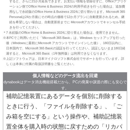
すると、さらに21か月延長できます。お支払い情報を登録せずに、Officeアプリケ
ーション側でOffice Home & Business 2024の利用手続きを行った場合は、追加費
用なしで永続版のOffice Home & Business 2024に切り替わります。Microsoft 365
Personalは24か月後にその時点の価格で12か月プランに自動更新されるため、継
続を希望しない場合は、自動更新前までに Microsoftアカウントでキャンセル手続
きを行ってください。
＊7 永続版のOffice Home & Business 2024に切り替えた場合は、使用できません。
※本PCでご利用いただく「Microsoft 365 Basic」は、Windows セットアップを行った
後（Windowsに最初にMicrosoft アカウントでサインインした後）、180日以内に、
日本国内で、Microsoft 365 Basicの認証を行ってください。認証しないまま180日経
過すると、Microsoft 365 Basic（1年無料版）は利用できなくなります。
※上記ソフトウェアは、日本マイクロソフト株式会社でサポートを行っています。詳
しくは本体に付属の取扱説明書をご覧ください。
個人情報などのデータ流出を回避
dynabookはデータ消去機能搭載だから、PCの廃棄や譲渡の際にも安心で
す。
補助記憶装置にあるデータを個別に削除する
ときに行う、「ファイルを削除する」、「ご
み箱を空にする」という操作や、補助記憶装
置全体を購入時の状態に戻すための「リカバ