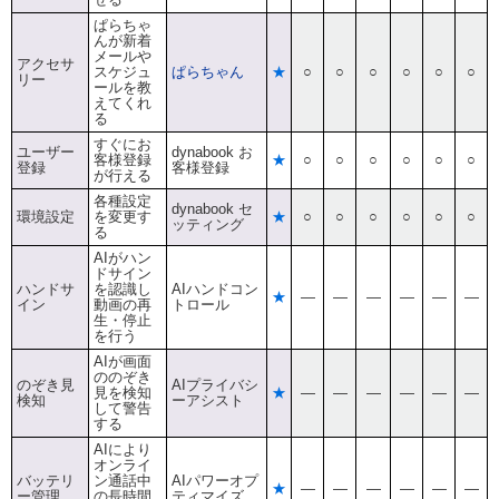
ぱらちゃ
んが新着
メールや
アクセサ
スケジュ
ぱらちゃん
★
○
○
○
○
○
○
リー
ールを教
えてくれ
る
すぐにお
ユーザー
dynabook お
客様登録
★
○
○
○
○
○
○
登録
客様登録
が行える
各種設定
dynabook セ
環境設定
を変更す
★
○
○
○
○
○
○
ッティング
る
AIがハン
ドサイン
ハンドサ
を認識し
AIハンドコン
★
―
―
―
―
―
―
イン
動画の再
トロール
生・停止
を行う
AIが画面
ののぞき
のぞき見
AIプライバシ
見を検知
★
―
―
―
―
―
―
検知
ーアシスト
して警告
する
AIにより
オンライ
バッテリ
ン通話中
AIパワーオプ
★
―
―
―
―
―
―
ー管理
の長時間
ティマイズ