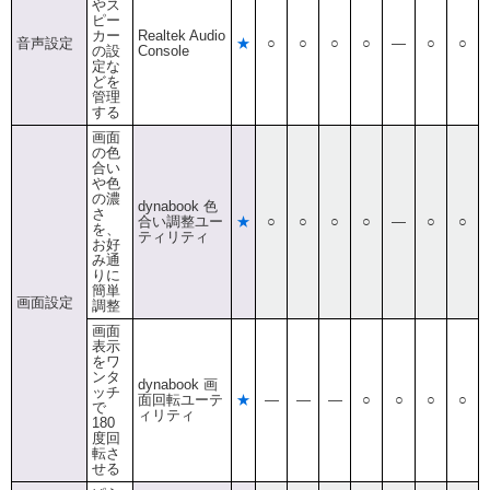
やス
ピー
カー
Realtek Audio
音声設定
★
○
○
○
○
―
○
○
の設
Console
定な
どを
管理
する
画面
の色
合い
や色
の濃
dynabook 色
さ
合い調整ユー
★
○
○
○
○
―
○
○
を、
ティリティ
お好
み通
りに
簡単
画面設定
調整
画面
表示
をワ
ンタ
dynabook 画
ッチ
面回転ユーテ
★
―
―
―
○
○
○
○
で
ィリティ
180
度回
転さ
せる