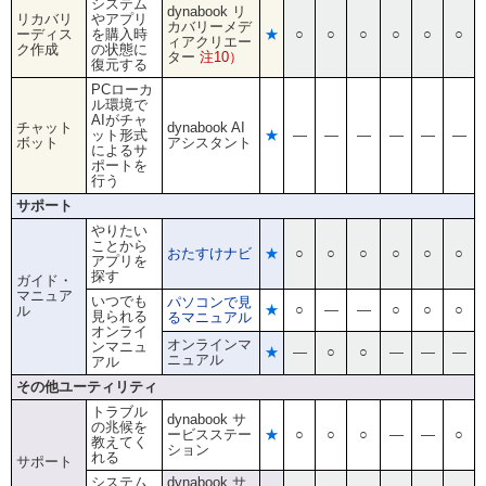
システム
dynabook リ
リカバリ
やアプリ
カバリーメデ
ーディス
を購入時
★
○
○
○
○
○
○
ィアクリエー
ク作成
の状態に
ター
注10）
復元する
PCローカ
ル環境で
AIがチャ
チャット
dynabook AI
ット形式
★
―
―
―
―
―
―
ボット
アシスタント
によるサ
ポートを
行う
サポート
やりたい
ことから
おたすけナビ
★
○
○
○
○
○
○
アプリを
探す
ガイド・
マニュア
いつでも
パソコンで見
★
○
―
―
○
○
○
ル
見られる
るマニュアル
オンライ
オンラインマ
ンマニュ
★
―
○
○
―
―
―
ニュアル
アル
その他ユーティリティ
トラブル
dynabook サ
の兆候を
ービスステー
★
○
○
○
―
―
○
教えてく
ション
れる
サポート
システム
dynabook サ