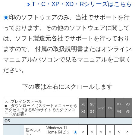
T・C・XP・XD・Rシリーズはこちら
★
印のソフトウェアのみ、当社でサポートを行
っております。その他のソフトウェアに関して
は、ソフト製造元各社でサポートを行っており
ますので、 付属の取扱説明書またはオンライン
マニュアル/パソコンで見るマニュアルをご覧く
ださい。
下の表は左右にスクロールします
○…プレインストール
X8
G8
M7
V8
■…ダウンロード（スタートメニューから
・
・
GS5
S6
・
・
アクセスできるWebサイトでのダウンロ
X6
G6
M6
V6
ードが必要）
OS
Windows 11
基本シス
Home 64ビッ
★
○
○
○
○
○
○
テム