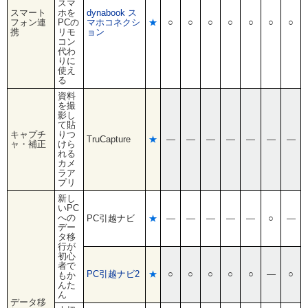
スマ
スマート
ホを
dynabook ス
フォン連
PCの
マホコネクシ
★
○
○
○
○
○
○
○
携
リモ
ョン
コン
代わ
りに
使え
る
資料
を撮
影し
て貼
キャプチ
りつ
TruCapture
★
―
―
―
―
―
―
―
ャ・補正
けら
れる
カメ
ラア
プリ
新し
いPC
への
PC引越ナビ
★
―
―
―
―
―
○
―
デー
タ移
行が
初心
者で
PC引越ナビ2
★
○
○
○
○
○
―
○
もか
んた
ん
データ移