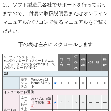
は、ソフト製造元各社でサポートを行っており
ますので、 付属の取扱説明書またはオンライン
マニュアル/パソコンで見るマニュアルをご覧く
ださい。
下の表は左右にスクロールします
C7
○…プレインストール
T9
T6
・
XP9
R8
■…ダウンロード（スタートメニュ
・
・
C6
・
XD5
R9
・
ーからアクセスできるWebサイトで
T7
T5
・
XP6
R7
のダウンロードが必要）
C5
OS
基本
Windows 11
シス
Home 64ビッ
★
○
○
○
○
○
○
○
テム
ト
インターネット/通信
ネッ
みやブル（90
ト詐
日体験版）
注
★
○
○
○
○
―
―
―
欺サ
1）
イト
ネット詐