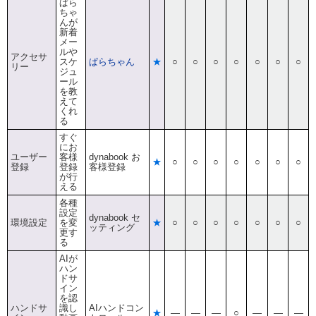
ぱら
ちゃ
んが
新着
メー
ルや
アクセサ
スケ
ぱらちゃん
★
○
○
○
○
○
○
○
リー
ジュ
ール
を教
えて
くれ
る
すぐ
にお
ユーザー
客様
dynabook お
★
○
○
○
○
○
○
○
登録
登録
客様登録
が行
える
各種
設定
dynabook セ
環境設定
を変
★
○
○
○
○
○
○
○
ッティング
更す
る
AIが
ハン
ドサ
イン
を認
ハンドサ
識し
AIハンドコン
★
―
―
―
○
―
―
―