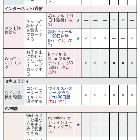
ト
インターネット/通信
みやブル（90
日体験版）
注
★
―
―
―
○
○
―
ネット詐
1）
欺サイト
ネット詐
を警告・
詐欺ウォール
欺対策
ブロック
（90日体験
★
○
○
○
―
―
○
する
版）
注1）注
2）
お子さま
i-フィルター
に見せた
Webフィ
® for マルチ
くないサ
ルタリン
デバイス（30
○
○
○
■
■
○
イトをブ
グ
日版）
注1）
ロックす
注3）
る
セキュリティ
コンピュ
ウイルスバス
ウイルス
ーターウ
ター クラウ
○
○
○
○
○
○
検出/駆除
イルスを
ド
90日版
TM
退治する
注1）注4）
AV機能
Webカメ
dynabook オ
ラ効果な
ンラインミー
どをまと
★
―
―
―
―
―
―
ティングアシ
めて変更
スト
できる