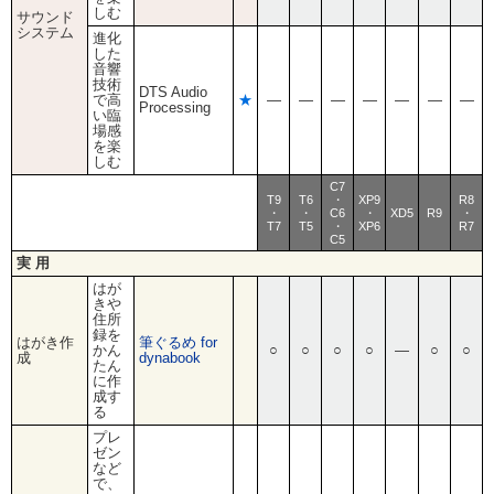
しむ
サウンド
システム
進化
した
音響
技術
DTS Audio
で高
★
―
―
―
―
―
―
―
Processing
い臨
場感
を楽
しむ
C7
T9
T6
・
XP9
R8
・
・
C6
・
XD5
R9
・
T7
T5
・
XP6
R7
C5
実 用
はが
きや
住所
録を
はがき作
筆ぐるめ for
かん
○
○
○
○
―
○
○
成
dynabook
たん
に作
成す
る
プレ
ゼン
など
で、