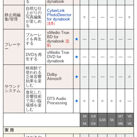
る
dynabook
自然な仕
CyberLink
上がりの
静止画編
PhotoDirector
写真編集
○
―
―
―
―
○
集/管理
for dynabook
が楽しめ
注8）
る
sMedio True
ブルーレ
BD for
イを再生
★
―
―
―
―
―
―
dynabook
注
する
プレーヤ
9）
ー
sMedio True
DVDを再
DVD for
★
―
―
―
―
―
―
生する
dynabook
映画館で
使われる
Dolby
立体音響
★
―
―
―
―
―
○
Atmos®
効果を楽
しむ
サウンド
システム
進化した
音響技術
DTS Audio
で高い臨
★
○
○
○
○
○
―
Processing
場感を楽
しむ
X8
G8
M7
V8
・
・
GS5
S6
・
・
X6
G6
M6
V6
実 用