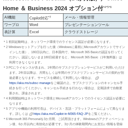
Home ＆ Business 2024 オプション付
*4*5*6
AI機能
メール・情報管理
*7
Copilot対応
ワープロ
Word
プレゼンテーションツール
表計算
Excel
クラウドストレージ
＊1 初回起動時は、ネットワーク環境でのライセンス認証が必要になります。
＊2 Windowsセットアップを行った後（Windowsに最初にMicrosoftアカウントでサイン
インした後）、180日以内に、日本国内で、Microsoft 365 Basicの認証を行ってく
ださい。認証しないまま180日経過すると、Microsoft 365 Basic（1年無料版）は
利用できなくなります。
＊3 PCにライセンスが含まれ、1年間のサブスクリプションサービスがご利用いただけ
ます。2年目以降は、月間もしくは年間のサブスクリプションサービスの契約が別
途必要となります。サービスを継続して利用しない場合は、
https://aka.ms/subsc-manage
をご確認の上、サブスクリプションのキャンセル手
続きを行ってください。キャンセル手続きを行わない場合は、定期請求で自動更
新され、課金されます。
＊4 利用開始時はネットワーク環境とMicrosoftアカウントでのライセンス認証が必要に
なります。
＊5 アプリや機能の利用可否は、デバイス・言語・プラットフォームによって異なりま
す。詳しくは
https://aka.ms/Copilot-in-M365-FAQ-JP
をご覧ください。
＊6 Microsoft 365 Personalを3か月間、ご試用頂けます。Windowsのアクティベーショ
ン後、6か月以内に有効化が必要です。3か月の体験期間内にお支払い情報を登録