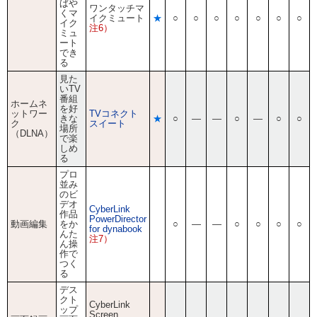
ばや
ワンタッチマ
くマ
イクミュート
★
○
○
○
○
○
○
○
イク
注6）
ミュ
ート
でき
る
見た
いTV
番組
ホームネ
を好
ットワー
TVコネクト
きな
★
○
―
―
○
―
○
○
ク
スイート
場所
（DLNA）
で楽
しめ
る
プロ
並み
のビ
デオ
CyberLink
作品
PowerDirector
動画編集
をか
○
―
―
○
○
○
○
for dynabook
んた
注7）
ん操
作で
つく
る
デス
クト
CyberLink
ップ
Screen