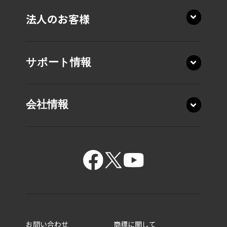
法人のお客様
サポート情報
16.0型 T9・ T7・T6・T5
会社情報
16.0型 C7・C6
14.0型 XP9・XP7
14.0型 XD5
ビジネスノートPC
14.0型 R8・R7
ビジネスモバイルノートPC
14.0型 M7・M6
お問い合わせ
商標に関して
5in1／2in1ビジネスPC