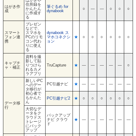
はがきや
住所録を
はがき作
筆ぐるめ for
かんたん
○
―
―
○
○
○
成
dynabook
に作成す
る
プレゼン
などで、
スマート
スマホを
dynabook ス
フォン連
PCのリモ
マホコネクシ
★
○
○
○
○
○
○
携
コン代わ
ョン
りに使え
る
資料を撮
影して貼
キャプチ
りつけら
TruCapture
★
―
―
―
―
―
○
ャ・補正
れるカメ
ラアプリ
新しいPC
PC引越ナビ
★
―
―
―
―
―
―
へのデー
タ移行が
初心者で
もかんた
PC引越ナビ2
★
○
○
○
○
○
○
ん
データ移
行
大切なデ
ータをク
バックアップ
ラウドス
ナビ クラウ
★
―
―
―
―
―
―
トレージ
ド
にバック
アップ