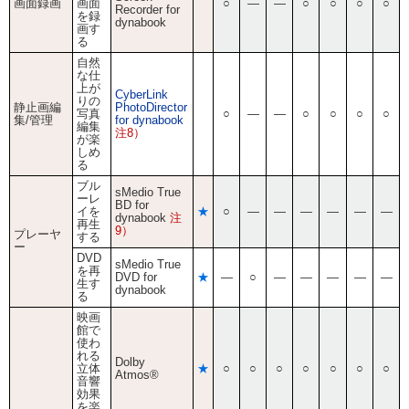
画面録画
画面
○
―
―
○
○
○
○
Recorder for
を録
dynabook
画す
る
自然
な仕
上が
CyberLink
りの
静止画編
PhotoDirector
写真
○
―
―
○
○
○
○
集/管理
for dynabook
編集
注8）
が楽
しめ
る
ブル
sMedio True
ーレ
BD for
イを
★
○
―
―
―
―
―
―
dynabook
注
再生
9）
プレーヤ
する
ー
DVD
sMedio True
を再
DVD for
★
―
○
―
―
―
―
―
生す
dynabook
る
映画
館で
使わ
れる
Dolby
立体
★
○
○
○
○
○
○
○
Atmos®
音響
効果
を楽