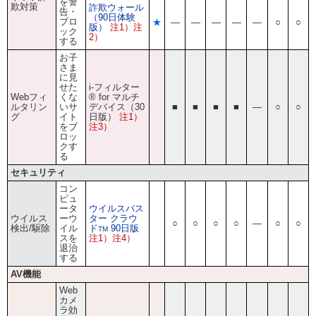
を警
欺対策
詐欺ウォール
告・
（90日体験
ブロ
★
―
―
―
―
―
○
○
版）
注1）注
ック
2）
する
お子
さま
に見
せた
i-フィルター
Webフィ
くな
® for マルチ
ルタリン
いサ
デバイス（30
■
■
■
■
―
○
○
グ
イト
日版）
注1）
をブ
注3）
ロッ
クす
る
セキュリティ
コン
ピュ
ータ
ウイルスバス
ウイルス
ーウ
ター クラウ
○
○
○
○
―
○
○
検出/駆除
イル
ド
90日版
TM
スを
注1）注4）
退治
する
AV機能
Web
カメ
ラ効