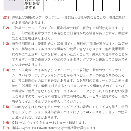
駆動を実
現する
注1)
体験版/試用版のソフトウェアは、一部製品と仕様が異なることや、機能に制限
がある場合があります。
注2)
「詐欺ウォール」「みやブル」両名称が一時的に併存する期間があります。ま
た、一部の画面表示やファイル名などに旧名称が残る場合がありますが、機能や
安全性に影響はありません。
注3)
無料使用期間はご使用開始より30日間です。無料使用期間が過ぎますと、設定が
すべて解除されフィルタリング機能がご使用できなくなります。無料使用期間中
に有料にて正規サービスをお申し込みいただくことで、継続して使用することが
できます。一部の通信ソフトや他のフィルタリングソフトと併用してご使用でき
ない場合があります。
注4)
ウイルス定義ファイルおよびファイアウォール規則は、新種のウイルスやワー
ム、スパイウェア、クラッキングなどからコンピューターの保護を高めるため
に、常に最新のものにする必要があります。なお無料の更新サービスはご使用開
始から90日間です。90日を経過するとウイルスチェック機能を含めて、すべて
の機能がご使用できなくなります。ウイルスチェックがまったく行われない状態
となりますので、かならず期限切れ前に有料の正規サービスへ登録するか、他の
有効なウイルス検出ソフトを導入してください。
注5)
Teamsなどをはじめとするミーティングアプリの音声に対しノイズを除去。使用
するアプリケーションや外部音声デバイスによってAIノイズキャンセラーの効果
が適用されない場合があります。
注6)
OSレベルでマイクをミュート/ミュート解除します。
注7)
市販のCyberLink PowerDirectorとは一部機能が異なります。