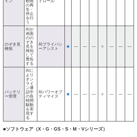
イン
動画
トロール
の再
生・
停止
を行
う
AIが
画面
のの
ぞき
のぞき見
AIプライバシ
見を
★
―
―
―
○
―
―
―
検知
ーアシスト
検知
して
警告
する
AIに
より
オン
ライ
ン通
バッテリ
話中
AIパワーオプ
★
―
―
―
○
―
―
―
ー管理
の長
ティマイズ
時間
駆動
を実
現す
る
■ソフトウェア（X・G・GS・S・M・Vシリーズ）