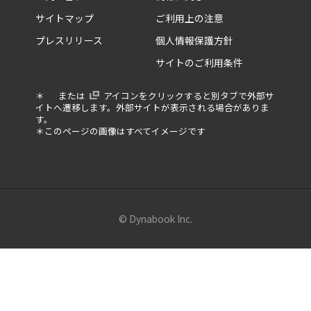
13.3型 X9・X7
サイトマップ
ご利用上の注意
デスクトップPC
13.3型 G9・G8・G7・G6
プレスリリース
個人情報保護方針
モバイルエッジ
13.3型 GS5
サイトのご利用条件
13.3型 S6
＊
または
アイコンをクリックすると別タブで外部サ
ソリューション一覧
イトへ遷移します。外部サイトが表示される場合がありま
す。
LCMソリューション
＊このページの画像はすべてイメージです
13.3型 V8・V6
dynaCloud
10.1型 K2
教育ICTソリューション
モバイルエッジコンピューティング
© Dynabook Inc.