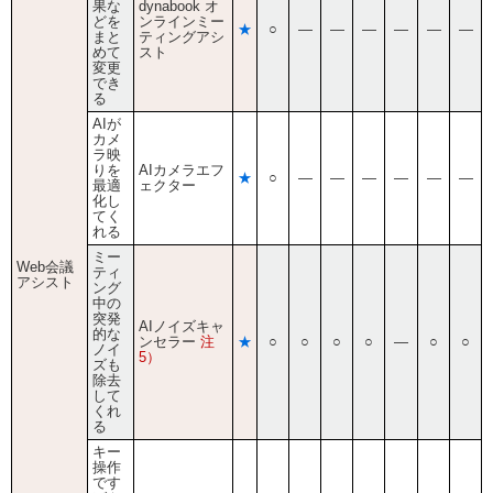
果な
dynabook オ
どを
ンラインミー
★
○
―
―
―
―
―
―
まと
ティングアシ
めて
スト
変更
でき
る
AIが
カメ
ラ映
りを
AIカメラエフ
★
○
―
―
―
―
―
―
最適
ェクター
化し
てく
れる
ミー
Web会議
ティ
アシスト
ング
中の
突発
AIノイズキャ
的な
ンセラー
注
★
○
○
○
○
―
○
○
ノイ
5）
ズも
除去
して
くれ
る
キー
操作
です