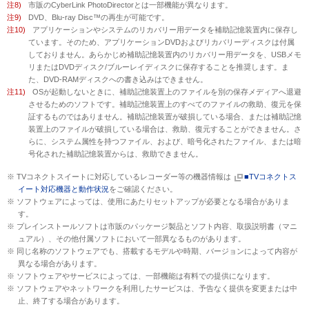
注8)
市販のCyberLink PhotoDirectorとは一部機能が異なります。
注9)
DVD、Blu-ray Disc™の再生が可能です。
注10)
アプリケーションやシステムのリカバリー用データを補助記憶装置内に保存し
ています。そのため、アプリケーションDVDおよびリカバリーディスクは付属
しておりません。あらかじめ補助記憶装置内のリカバリー用データを、USBメモ
リまたはDVDディスク/ブルーレイディスクに保存することを推奨します。ま
た、DVD-RAMディスクへの書き込みはできません。
注11)
OSが起動しないときに、補助記憶装置上のファイルを別の保存メディアへ退避
させるためのソフトです。補助記憶装置上のすべてのファイルの救助、復元を保
証するものではありません。補助記憶装置が破損している場合、または補助記憶
装置上のファイルが破損している場合は、救助、復元することができません。さ
らに、システム属性を持つファイル、および、暗号化されたファイル、または暗
号化された補助記憶装置からは、救助できません。
※ TVコネクトスイートに対応しているレコーダー等の機器情報は
■TVコネクトス
イート対応機器と動作状況
をご確認ください。
※ ソフトウェアによっては、使用にあたりセットアップが必要となる場合がありま
す。
※ プレインストールソフトは市販のパッケージ製品とソフト内容、取扱説明書（マニ
ュアル）、その他付属ソフトにおいて一部異なるものがあります。
※ 同じ名称のソフトウェアでも、搭載するモデルや時期、バージョンによって内容が
異なる場合があります。
※ ソフトウェアやサービスによっては、一部機能は有料での提供になります。
※ ソフトウェアやネットワークを利用したサービスは、予告なく提供を変更または中
止、終了する場合があります。