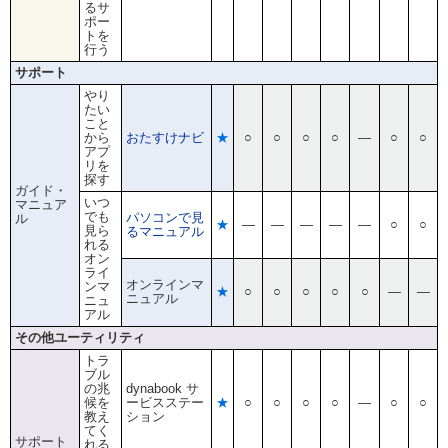
るサ
ポー
トを
行う
サポート
やり
たい
こと
から
おたすけナビ
★
○
○
○
○
―
○
○
アプ
リを
探す
ガイド・
いつ
マニュア
でも
パソコンで見
ル
★
―
―
―
―
―
○
○
見ら
るマニュアル
れる
オン
ライ
オンラインマ
ンマ
★
○
○
○
○
○
―
―
ニュアル
ニュ
アル
その他ユーティリティ
トラ
ブル
の兆
dynabook サ
候を
ービスステー
★
○
○
○
○
―
○
○
教え
ション
てく
サポート
れる