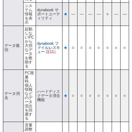
シス
テム
dynabook サ
情報
ポートユーテ
★
―
―
―
―
○
―
―
を表
ィリティ
示
起動
しな
いPC
から
dynabook フ
データ復
大切
ァイルレスキ
★
○
○
○
○
○
○
○
旧
なデ
ュー
注11）
ータ
を救
助す
る
PC廃
棄
時、
個人
情報
ハードディス
データ消
など
クデータ消去
★
○
○
○
○
○
○
○
去
のデ
機能
ータ
流出
を回
避す
る
音量
調整