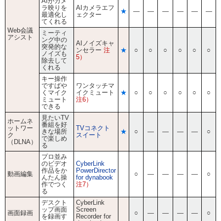
AIがカメ
ラ映りを
AIカメラエフ
★
―
―
―
―
―
―
最適化し
ェクター
てくれる
Web会議
ミーティ
アシスト
ング中の
AIノイズキャ
突発的な
ンセラー
注
★
○
○
○
○
○
○
ノイズも
5）
除去して
くれる
キー操作
ですばや
ワンタッチマ
くマイク
イクミュート
★
○
○
○
○
○
○
ミュート
注6）
できる
見たいTV
ホームネ
番組を好
ットワー
TVコネクト
きな場所
★
○
―
―
―
―
○
ク
スイート
で楽しめ
（DLNA）
る
プロ並み
のビデオ
CyberLink
作品をか
PowerDirector
動画編集
○
―
―
―
―
○
んたん操
for dynabook
作でつく
注7）
る
デスクト
CyberLink
ップ画面
Screen
画面録画
○
―
―
―
―
○
を録画す
Recorder for