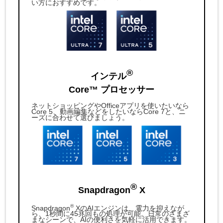
い方におすすめです。
®
インテル
Core™ プロセッサー
ネットショッピングやOfficeアプリを使いたいなら
Core 5、動画編集などをしたいならCore 7と、ニ
ーズに合わせて選びましょう。
®
Snapdragon
X
®
Snapdragon
XのAIエンジンは、電力を抑えなが
ら、1秒間に45兆回もの処理が可能。日常のさまざ
まなシーンで、AIの便利さを気軽に活用できます。