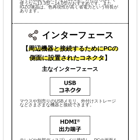
使うなら13.3型～14.0型がおすすめです。また、
IGZO液晶は、色再現性が高く省電力という特長が
あります。
インターフェース
【
周辺機器と接続するためにPCの
側面に設置されたコネクタ
】
主なインターフェース
マウスや別売りのUSBメモリ、外付けストレージ
などさまざまな機器と接続できます。
テレビや外部ディスプレイに接続し、PCの画面を