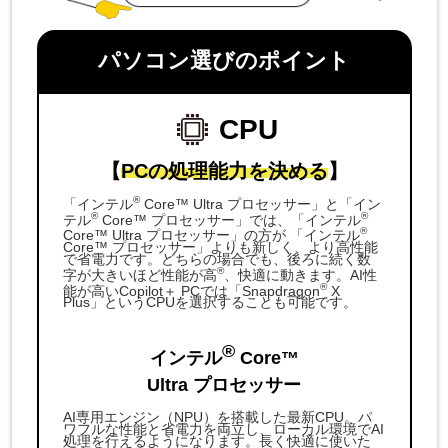
パソコン選びのポイント
CPU
【
PCの処理能力を決める
】
®
「インテル
Core™ Ultra プロセッサー」と「イン
®
®
テル
Core™ プロセッサー」では、「インテル
®
Core™ Ultra プロセッサー」の方が 「インテル
Core™ プロセッサー」よりも新しく、より高性能
で省電力です。どちらの場合でも、後ろに続く数
®
字が大きいほど性能が高
、快適に動きます。AI性
®
能が高いCopilot＋ PCでは「Snapdragon
X
Plus」というCPUを選択することも可能です。
®
インテル
Core™
Ultra プロセッサー
AI専用エンジン（NPU）を搭載した最新CPU。パ
ワフルな性能と省電力を両立し、ローカル環境でAI
処理を行えるようになります。長く快適に使いた