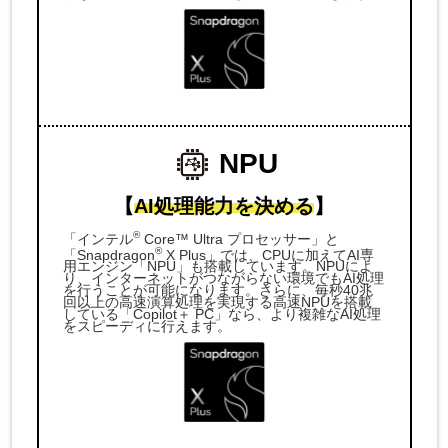
NPU
【
AI処理能力を決める
】
®
「インテル
Core™ Ultra プロセッサー」と
®
「Snapdragon
X Plus」では、CPUに加えてAI専
用エンジン「NPU」も搭載しています。NPUによ
り、インターネットがつながらない環境でもAI処理
を行うことが可能になります。さらに、毎秒40兆
回以上の高速演算処理を実現する高速NPUを搭載
している「Copilot＋ PC」なら、より複雑なAI処理
をスピーディに行えます。