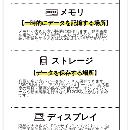
メモリ
【
一時的にデータを記憶する場所
】
メモリが大きい方が快適に動作します。動画編集
や複数のアプリを同時に立ち上げるなど、負荷の
高い作業をするときは16GB以上がおすすめです。
ストレージ
【
データを保存する場所
】
容量が多い方がデータをたくさん保存できます。
256GBあれば、 アプリのインストールや、ある程
度の写真・動画の保存が可能です。オンラインゲ
ームや動画編集を行うなら512GB以上がおすすめ
です。
ディスプレイ
液晶の大きさが、PCのサイズにつながります。自
宅で大画面を見たいなら16.0型、外に持ち歩いて