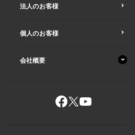
法人のお客様
MZ/MA
MZ/MY
PZ/LA
個人のお客様
PZ/MA
XZ/HA
PZ/LY
会社概要
XZ/HY
PZ/MY
GR/ZA
BA/ZA
GR/ZZ
BA/ZY
GR/ZY