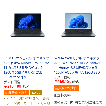
SZ/MA Webモデル オニキスブ
SZ/MA Webモデル オニキスブ
ルー (W6SZMA5PAL) Windows
ルー (W6SZMA5FAL) Windows
11 Pro/13.3型FHD/Core 5
11 Home/13.3型FHD/Core 5
120U/16GBメモリ/512GB
120U/16GBメモリ/512GB SSD
SSD/Office付き
ゲスト価格
￥169,180
ゲスト価格
￥213,180
会員登録で割引
会員登録で割引
SALE
配送料無料
※～8/24（月)14:00 まで。会員
出荷目安 : [即納モデル]当社にて
ログイン後、カートインで自動