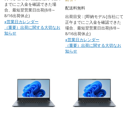
までにご入金を確認できた場
配送料無料
合、最短翌営業日出荷(8/8～
8/16出荷休止)
出荷目安 : [即納モデル]当社にて
※営業日カレンダー
正午までにご入金を確認できた
（重要）出荷に関する大切なお
場合、最短翌営業日出荷(8/8～
知らせ
8/16出荷休止)
※営業日カレンダー
（重要）出荷に関する大切なお
知らせ