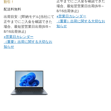
正午までにご入金を確認できた
割引！
場合、最短翌営業日出荷(8/8～
配送料無料
8/16出荷休止)
※営業日カレンダー
出荷目安 : [即納モデル]当社にて
（重要）出荷に関する大切なお
正午までにご入金を確認できた
知らせ
場合、最短翌営業日出荷(8/8～
8/16出荷休止)
※営業日カレンダー
（重要）出荷に関する大切なお
知らせ