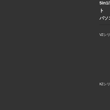
5in
ト
パソ
VZシリ
KZシリ