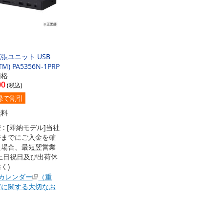
張ユニット USB
(TM) PA5356N-1PRP
価格
00
録で割引
無料
 : [即納モデル]当社
午までにご入金を確
た場合、最短翌営業
土日祝日及び出荷休
く)
カレンダー
（重
荷に関する大切なお