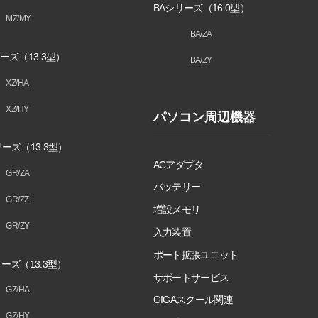
BAシリーズ（16.0型）
MZ/MY
BA/ZA
ーズ（13.3型）
BA/ZY
XZ/HA
XZ/HY
パソコン周辺機器
ーズ（13.3型）
ACアダプタ
GR/ZA
バッテリー
GR/ZZ
増設メモリ
GR/ZY
入力装置
ポート拡張ユニット
ーズ（13.3型）
サポートサービス
GZ/HA
GIGAスクール関連
GZ/HY