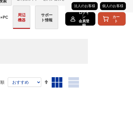
検索
法人のお客様
個人のお客様
ログイ
周辺
サポー
カー
ン
t+PC
機器
ト情報
ト
会員登
録
表
降
び順
示
表
リ
方
順
ス
法
ト