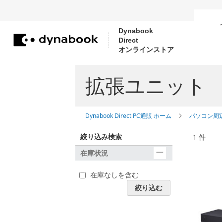
Dynabook
Direct
コ
オンラインストア
ン
テ
拡張ユニット
ン
ツ
に
Dynabook Direct PC通販 ホーム
パソコン周
ス
絞り込み検索
1
件
キ
在庫状況
ッ
プ
在庫なしを含む
絞り込む