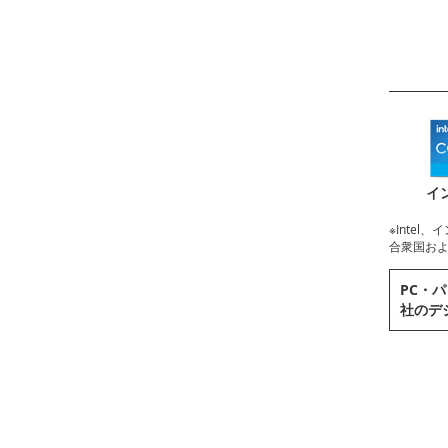
イ
※Intel、イ
合衆国および
PC・パ
社のデ