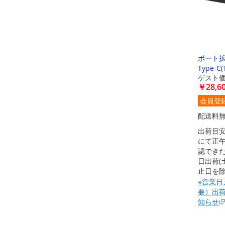
ポート拡
Type-C
ゲスト
￥28,6
会員登
配送料
出荷目安
にて正
認でき
日出荷(
止日を除
※営業日
要）出
知らせ