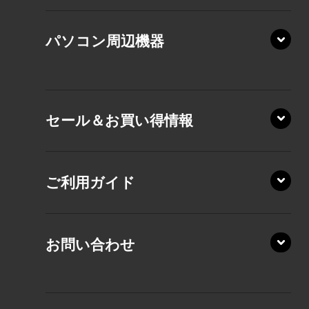
XP/ZY
パソコン周辺機器
VZ/MA
VZ/HA
XD/ZA
VZ/HY
セール＆お買い得情報
AZ/DA
VZ/MY
AZ/SA
RZ/HA
AZ/MA
ご利用ガイド
RZ/MA
KZ20/A
AZ/LA
RZ/MY
KZ20/Y
AZ/MY
お問い合わせ
AZ/LY
XA/ZA