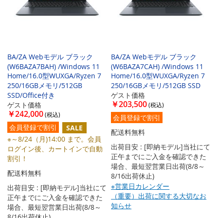
BA/ZA Webモデル ブラック
BA/ZA Webモデル ブラック
(W6BAZA7BAH) /Windows 11
(W6BAZA7CAH) /Windows 11
Home/16.0型WUXGA/Ryzen 7
Home/16.0型WUXGA/Ryzen 7
250/16GBメモリ/512GB
250/16GBメモリ/512GB SSD
SSD/Office付き
ゲスト価格
￥203,500
ゲスト価格
￥242,000
会員登録で割引
会員登録で割引
SALE
配送料無料
※～8/24（月)14:00 まで。会員
出荷目安 : [即納モデル]当社にて
ログイン後、カートインで自動
正午までにご入金を確認できた
割引！
場合、最短翌営業日出荷(8/8～
配送料無料
8/16出荷休止)
※営業日カレンダー
出荷目安 : [即納モデル]当社にて
（重要）出荷に関する大切なお
正午までにご入金を確認できた
知らせ
場合、最短翌営業日出荷(8/8～
8/16出荷休止)