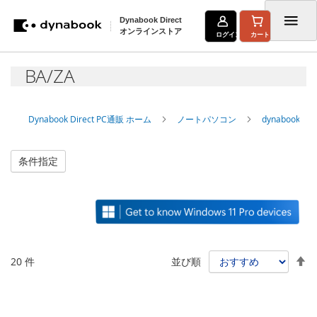
Dynabook Direct
オンラインストア
ログイン
カート
コ
BA/ZA
ン
テ
Dynabook Direct PC通販 ホーム
ノートパソコン
dynabook
ン
ツ
条件指定
に
ス
キ
ッ
降
20
件
並び順
プ
順