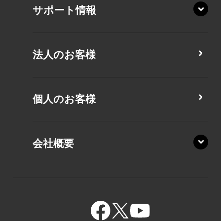
XA/ZY
サポート情報
CZ/MA
CZ/MY
法人のお客様
MZ/MA
MZ/MY
PZ/LA
個人のお客様
PZ/MA
XZ/HA
PZ/LY
会社概要
XZ/HY
PZ/MY
GR/ZA
BA/ZA