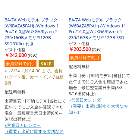
BA/ZA Webモデル ブラック
BA/ZA Webモデル ブラック
(W6BAZA5PAH) /Windows 11
(W6BAZA5RAH) /Windows 11
Pro/16.0型WUXGA/Ryzen 5
Pro/16.0型WUXGA/Ryzen 5
230/16GBメモリ/512GB
230/16GBメモリ/512GB SSD
SSD/Office付き
ゲスト価格
￥203,500
ゲスト価格
￥242,000
会員登録で割引
会員登録で割引
SALE
配送料無料
※～8/24（月)14:00 まで。会員
出荷目安 : [即納モデル]当社にて
ログイン後、カートインで自動
正午までにご入金を確認できた
割引！
場合、最短翌営業日出荷(8/8～
配送料無料
8/16出荷休止)
※営業日カレンダー
出荷目安 : [即納モデル]当社にて
（重要）出荷に関する大切なお
正午までにご入金を確認できた
知らせ
場合、最短翌営業日出荷(8/8～
8/16出荷休止)
※営業日カレンダー
（重要）出荷に関する大切なお