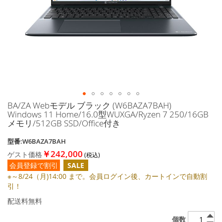
に
移
動
す
る
BA/ZA Webモデル ブラック (W6BAZA7BAH)
イ
Windows 11 Home/16.0型WUXGA/Ryzen 7 250/16GB
メ
メモリ/512GB SSD/Office付き
ー
ジ
型番:W6BAZA7BAH
ギ
￥242,000
ゲスト価格
ャ
ラ
会員登録で割引
SALE
リ
※～8/24（月)14:00 まで。会員ログイン後、カートインで自動割
ー
引！
の
配送料無料
最
初
個数