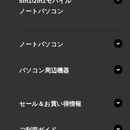
5in1/2in1モバイル
ノート
パソコン
XP/ZAE
ノートパソコン
XP/ZA
XP/ZY
パソコン周辺機器
VZ/MA
VZ/HA
XD/ZA
VZ/HY
セール＆お買い得情報
AZ/DA
VZ/MY
AZ/SA
RZ/HA
AZ/MA
ご利用ガイド