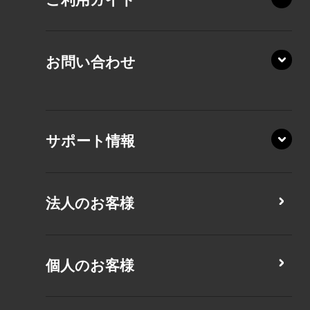
RZ/MA
KZ20/A
AZ/LA
RZ/MY
KZ20/Y
AZ/MY
お問い合わせ
AZ/LY
XA/ZA
XA/ZY
サポート情報
CZ/MA
CZ/MY
法人のお客様
MZ/MA
MZ/MY
PZ/LA
個人のお客様
PZ/MA