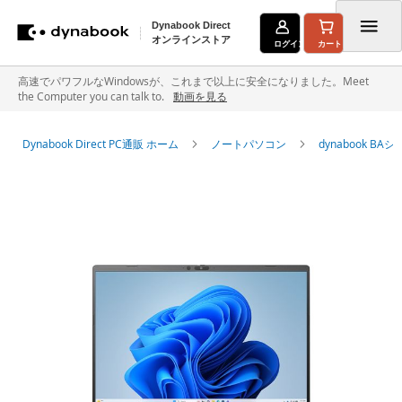
Dynabook Direct
オンラインストア
ログイン
カート
コ
高速でパワフルなWindowsが、これまで以上に安全になりました。Meet
the Computer you can talk to.
動画を見る
ン
テ
Dynabook Direct PC通販 ホーム
ノートパソコン
dynabook B
ン
イ
ツ
メ
に
ー
ジ
ス
ギ
キ
ャ
ラ
ッ
リ
ー
プ
の
最
後