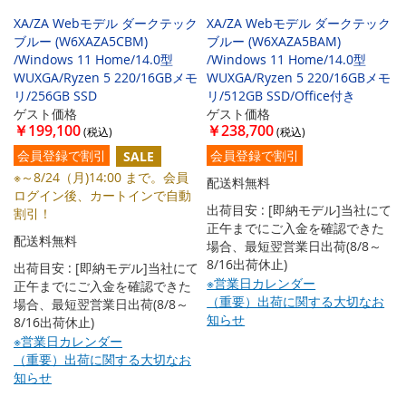
XA/ZA Webモデル ダークテック
XA/ZA Webモデル ダークテック
ブルー (W6XAZA5CBM)
ブルー (W6XAZA5BAM)
/Windows 11 Home/14.0型
/Windows 11 Home/14.0型
WUXGA/Ryzen 5 220/16GBメモ
WUXGA/Ryzen 5 220/16GBメモ
リ/256GB SSD
リ/512GB SSD/Office付き
ゲスト価格
ゲスト価格
￥199,100
￥238,700
会員登録で割引
会員登録で割引
SALE
※～8/24（月)14:00 まで。会員
配送料無料
ログイン後、カートインで自動
出荷目安 : [即納モデル]当社にて
割引！
正午までにご入金を確認できた
配送料無料
場合、最短翌営業日出荷(8/8～
8/16出荷休止)
出荷目安 : [即納モデル]当社にて
※営業日カレンダー
正午までにご入金を確認できた
（重要）出荷に関する大切なお
場合、最短翌営業日出荷(8/8～
知らせ
8/16出荷休止)
※営業日カレンダー
（重要）出荷に関する大切なお
知らせ