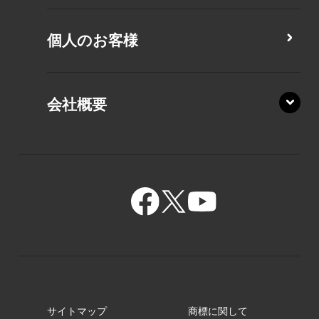
MZ/MY
PZ/LA
個人のお客様
PZ/MA
XZ/HA
PZ/LY
会社概要
XZ/HY
PZ/MY
GR/ZA
BA/ZA
GR/ZZ
BA/ZY
GR/ZY
サイトマップ
商標に関して