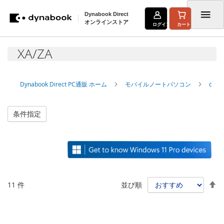
Dynabook Direct
オンラインストア
ログイン
カート
コ
XA/ZA
ン
テ
Dynabook Direct PC通販 ホーム
モバイルノートパソコン
dyn
ン
ツ
条件指定
に
ス
キ
ッ
降
11
件
並び順
プ
順