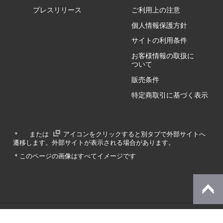
GZ/HA
プレスリリース
ご利用上の注意
個人情報保護方針
GZ/HY
サイトの利用条件
お客様情報の取扱に
ついて
販売条件
RA/ZA
特定商取引に基づく表示
RA/ZY
＊
または
アイコンをクリックすると別タブで外部サイトへ
遷移します。外部サイトが表示される場合があります。
GA/ZA
＊このページの画像はすべてイメージです
GA/ZY