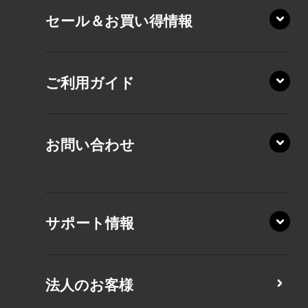
セール＆お買い得情報
AZ/DA
VZ/MY
AZ/SA
RZ/HA
AZ/MA
ご利用ガイド
RZ/MA
KZ20/A
AZ/LA
RZ/MY
KZ20/Y
AZ/MY
お問い合わせ
AZ/LY
XA/ZA
XA/ZY
サポート情報
CZ/MA
CZ/MY
法人のお客様
MZ/MA