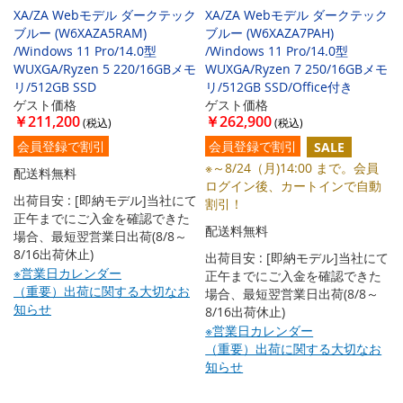
XA/ZA Webモデル ダークテック
XA/ZA Webモデル ダークテック
ブルー (W6XAZA5RAM)
ブルー (W6XAZA7PAH)
/Windows 11 Pro/14.0型
/Windows 11 Pro/14.0型
WUXGA/Ryzen 5 220/16GBメモ
WUXGA/Ryzen 7 250/16GBメモ
リ/512GB SSD
リ/512GB SSD/Office付き
ゲスト価格
ゲスト価格
￥211,200
￥262,900
会員登録で割引
会員登録で割引
SALE
※～8/24（月)14:00 まで。会員
配送料無料
ログイン後、カートインで自動
出荷目安 : [即納モデル]当社にて
割引！
正午までにご入金を確認できた
配送料無料
場合、最短翌営業日出荷(8/8～
8/16出荷休止)
出荷目安 : [即納モデル]当社にて
※営業日カレンダー
正午までにご入金を確認できた
（重要）出荷に関する大切なお
場合、最短翌営業日出荷(8/8～
知らせ
8/16出荷休止)
※営業日カレンダー
（重要）出荷に関する大切なお
知らせ