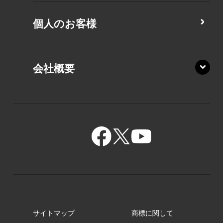
MZ/MY
PZ/LA
個人のお客様
PZ/MA
XZ/HA
PZ/LY
会社概要
XZ/HY
PZ/MY
GR/ZA
BA/ZA
GR/ZZ
BA/ZY
GR/ZY
サイトマップ
商標に関して