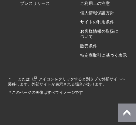
GZ/HA
プレスリリース
ご利用上の注意
個人情報保護方針
GZ/HY
サイトの利用条件
お客様情報の取扱に
ついて
販売条件
RA/ZA
特定商取引に基づく表示
RA/ZY
＊
または
アイコンをクリックすると別タブで外部サイトへ
遷移します。外部サイトが表示される場合があります。
GA/ZA
＊このページの画像はすべてイメージです
GA/ZY
© Dynabook Inc.