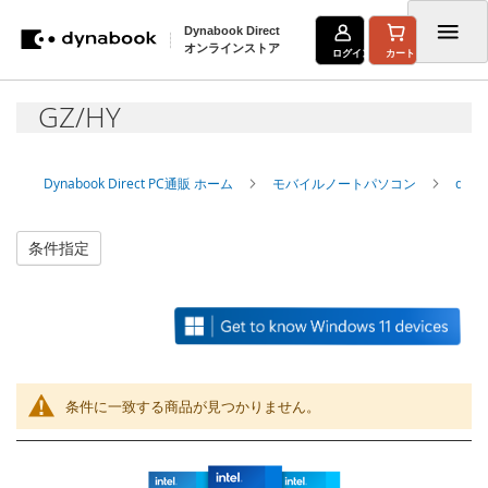
Dynabook Direct
オンラインストア
ログイン
カート
コ
GZ/HY
ン
テ
Dynabook Direct PC通販 ホーム
モバイルノートパソコン
dyn
ン
ツ
条件指定
に
ス
キ
ッ
条件に一致する商品が見つかりません。
プ