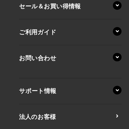
セール＆お買い得情報
AZ/DA
VZ/MY
AZ/SA
RZ/HA
AZ/MA
ご利用ガイド
RZ/MA
KZ20/A
AZ/LA
RZ/MY
KZ20/Y
AZ/MY
お問い合わせ
AZ/LY
XA/ZA
XA/ZY
サポート情報
CZ/MA
CZ/MY
法人のお客様
MZ/MA