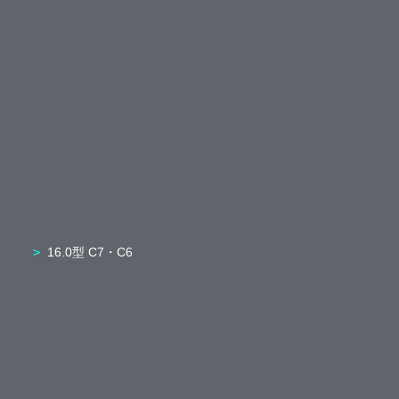
16.0型 C7・C6