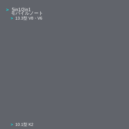
5in1/2in1
モバイルノート
13.3型 V8・V6
10.1型 K2