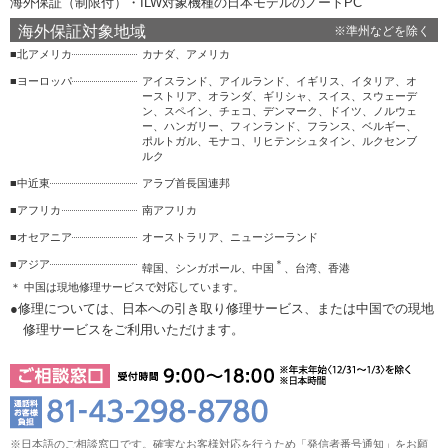
海外保証（制限付）・ILW対象機種の日本モデルのノートPC
海外保証対象地域
※準州などを除く
■
北アメリカ
カナダ、アメリカ
■
ヨーロッパ
アイスランド、アイルランド、イギリス、イタリア、オ
ーストリア、オランダ、ギリシャ、スイス、スウェーデ
ン、スペイン、チェコ、デンマーク、ドイツ、ノルウェ
ー、ハンガリー、フィンランド、フランス、ベルギー、
ポルトガル、モナコ、リヒテンシュタイン、ルクセンブ
ルク
■
中近東
アラブ首長国連邦
■
アフリカ
南アフリカ
■
オセアニア
オーストラリア、ニュージーランド
■
アジア
＊
韓国、シンガポール、中国
、台湾、香港
＊ 中国は現地修理サービスで対応しています。
●修理については、日本への引き取り修理サービス、または中国での現地
修理サービスをご利用いただけます。
※日本語のご相談窓口です。確実なお客様対応を行うため「発信者番号通知」をお願