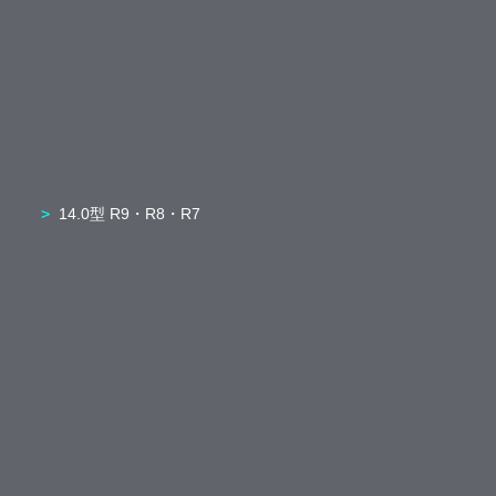
14.0型 R9・R8・R7