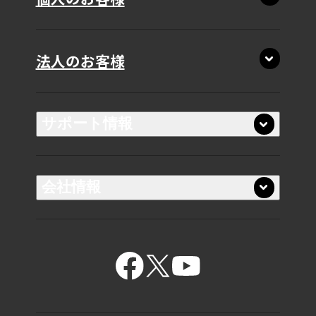
法人のお客様
サポート情報
16.0型 T9・ T7・T6・T5
会社情報
16.0型 C7・C6
14.0型 XP9・XP7
14.0型 XD5
ビジネスノートPC
14.0型 R8・R7