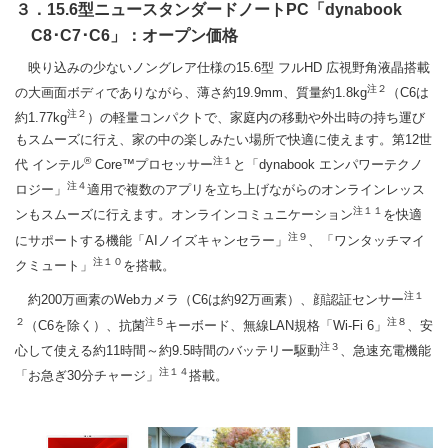
３．15.6型ニュースタンダードノートPC「dynabook
C8･C7･C6」：オープン価格
映り込みの少ないノングレア仕様の15.6型 フルHD 広視野角液晶搭載
注２
の大画面ボディでありながら、薄さ約19.9mm、質量約1.8kg
（C6は
注２
約1.77kg
）の軽量コンパクトで、家庭内の移動や外出時の持ち運び
もスムーズに行え、家の中の楽しみたい場所で快適に使えます。第12世
®
注１
代 インテル
Core™プロセッサー
と「dynabook エンパワーテクノ
注４
ロジー」
適用で複数のアプリを立ち上げながらのオンラインレッス
注１１
ンもスムーズに行えます。オンラインコミュニケーション
を快適
注９
にサポートする機能「AIノイズキャンセラー」
、「ワンタッチマイ
注１０
クミュート」
を搭載。
注１
約200万画素のWebカメラ（C6は約92万画素）、顔認証センサー
２
注５
注８
（C6を除く）、抗菌
キーボード、無線LAN規格「Wi-Fi 6」
、安
注３
心して使える約11時間～約9.5時間のバッテリー駆動
、急速充電機能
注１４
「お急ぎ30分チャージ」
搭載。