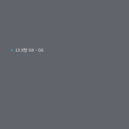
13.3型 G8・G6