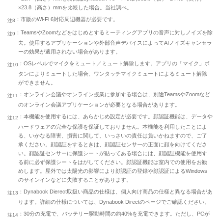
×23.8（高さ）mmを比較した場合。当社調べ。
：市販のWi-Fi 6対応周辺機器が必要です。
注8
：TeamsやZoomなどをはじめとするミーティングアプリの音声に対しノイズを除
注9
去。使用するアプリケーションや外部音声デバイスによってAIノイズキャンセラ
ーの効果が適用されない場合があります。
：OSレベルでマイクをミュート／ミュート解除します。アプリの「マイク」ボ
注10
タンによりミュートした場合、ワンタッチマイクミュートによるミュート解除
ができません。
：オンライン会議やオンライン授業に参加する場合は、別途TeamsやZoomなど
注11
のオンライン会議アプリケーションが必要となる場合があります。
：本機能を使用するには、あらかじめ設定が必要です。顔認証機能は、データや
注12
ハードウェアの完全な保護を保証しておりません。本機能を利用したことによ
る、いかなる障害、損害に関して、いっさいの責任は負いかねますので、ご了
承ください。顔認証をするときは、顔認証センサーの正面に顔を向けてくださ
い。顔認証センサーに保護シートが貼ってある場合には、顔認証機能を使用す
る前に必ず保護シートをはがしてください。顔認証機能は室内での使用をお勧
めします。屋外では太陽光の影響により顔認証の登録や顔認証によるWindows
のサインインなどに失敗することがあります。
：Dynabook Dierect取扱い商品の仕様は、個人向け商品の仕様と異なる場合があ
注13
ります。詳細の仕様については、Dynabook Directのページでご確認ください。
：30分の充電で、バッテリー駆動時間の約40%を充電できます。ただし、PCが
注14