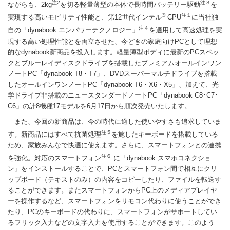
注2
注３
ながらも、2kg
を切る軽量薄型の本体で長時間バッテリー駆動
を
®
注１
実現する高いモビリティ性能と、第12世代インテル
CPU
に当社独
注４
自の「dynabook エンパワーテクノロジー」
を適用して高速処理を実
現する高い処理性能とを両立させた、今どきの家庭向けPCとして理想
的なdynabook新商品を投入します。軽量薄型ボディに最新のPCスペッ
クとブルーレイディスクドライブを搭載したプレミアムオールインワン
ノートPC「dynabook T8・T7」、DVDスーパーマルチドライブを搭載
したオールインワンノートPC「dynabook T6・X6・X5」、加えて、光
学ドライブ非搭載のニュースタンダードノートPC「dynabook C8･C7･
C6」の計8機種17モデルを6月17日から順次発売いたします。
また、今回の新商品は、今の時代に適した使いやすさも追求していま
注５
す。新商品にはすべて抗菌処理
を施したキーボードを搭載している
ため、家族みんなで快適に使えます。さらに、スマートフォンとの連携
注６
を強化。対応のスマートフォン
に「dynabook スマホコネクショ
ン」をインストールすることで、PCとスマートフォン間で相互にクリ
ップボード（テキストのみ）の内容をコピーしたり、ファイルを転送す
ることができます。またスマートフォンからPC上のメディアプレイヤ
ーを操作するなど、スマートフォンをリモコン代わりに使うことができ
たり、PCのキーボードの代わりに、スマートフォンがサポートしてい
るフリック入力などの文字入力を使用することができます。このよう