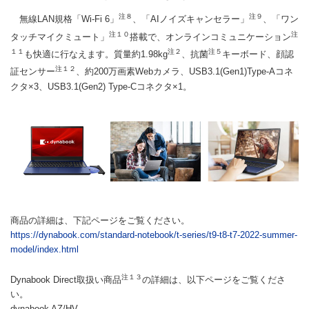
注８
注９
無線LAN規格「Wi-Fi 6」
、「AIノイズキャンセラー」
、「ワン
注１０
注
タッチマイクミュート」
搭載で、オンラインコミュニケーション
１１
注２
注５
も快適に行なえます。質量約1.98kg
、抗菌
キーボード、顔認
注１２
証センサー
、約200万画素Webカメラ、USB3.1(Gen1)Type-Aコネ
クタ×3、USB3.1(Gen2) Type-Cコネクタ×1。
商品の詳細は、下記ページをご覧ください。
https://dynabook.com/standard-notebook/t-series/t9-t8-t7-2022-summer-
model/index.html
注１３
Dynabook Direct取扱い商品
の詳細は、以下ページをご覧くださ
い。
dynabook AZ/HV