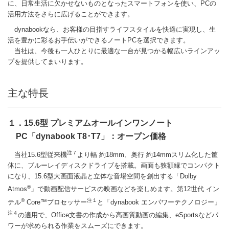
に、日常生活に欠かせないものとなったスマートフォンを使い、PCの
活用方法をさらに広げることができます。
dynabookなら、お客様の目指すライフスタイルを快適に実現し、生
活を豊かに彩るお手伝いができるノートPCを選択できます。
当社は、今後も一人ひとりに最適な一台が見つかる幅広いラインアッ
プを提供してまいります。
主な特長
１．15.6型 プレミアムオールインワンノート
PC「dynabook T8･T7」：オープン価格
注７
当社15.6型従来機
より幅 約18mm、奥行 約14mmスリム化した筐
体に、ブルーレイディスクドライブを搭載。画面も狭額縁でコンパクト
になり、15.6型大画面液晶と立体な音場空間を創出する「Dolby
®
Atmos
」で動画配信サービスの映画などを楽しめます。第12世代 イン
®
注１
テル
Core™プロセッサー
と「dynabook エンパワーテクノロジー」
注４
の適用で、Office文書の作成から高画質動画の編集、eSportsなどパ
ワーが求められる作業をスムーズにできます。