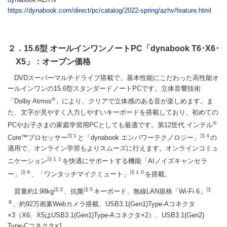
https://dynabook.com/direct/pc/catalog/2022-spring/azhv/feature.html
２．15.6型 オールインワンノートPC「dynabook T6･X6･
X5」：オープン価格
DVDスーパーマルチドライブ搭載で、基本性能にこだわった高性能オ
ールインワンの15.6型スタンダードノートPCです。立体音響技術
®
「Dolby Atmos
」により、クリアで立体感のある音が楽しめます。ま
た、文字が見やすく入力しやすいキーボードを搭載しており、初めての
®
PCやお子さまの家庭学習用PCとしても最適です。第12世代 インテル
注１
注４
Core™プロセッサー
と「dynabook エンパワーテクノロジー」
の
適用で、オンライン学習もよりスムーズに行えます。オンラインコミュ
注１１
ニケーション
を快適にサポートする機能「AIノイズキャンセラ
注９
注１０
ー」
、「ワンタッチマイクミュート」
を搭載。
注２
注５
注
質量約1.98kg
、抗菌
キーボード、無線LAN規格「Wi-Fi 6」
８
、約92万画素Webカメラ搭載、USB3.1(Gen1)Type-Aコネクタ
×3（X6、X5はUSB3.1(Gen1)Type-Aコネクタ×2）、USB3.1(Gen2)
Type-Cコネクタ×1。