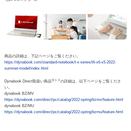
商品の詳細は、下記ページをご覧ください。
https://dynabook.com/standard-notebook/t-x-series/t6-x6-x5-2022-
summer-model/index.html
注１３
Dynabook Direct取扱い商品
の詳細は、以下ページをご覧くださ
い。
dynabook BZ/MV
https://dynabook.com/direct/pc/catalog/2022-spring/bzmv/feature.html
dynabook BZ/MU
https://dynabook.com/direct/pc/catalog/2022-spring/bzmu/feature.html