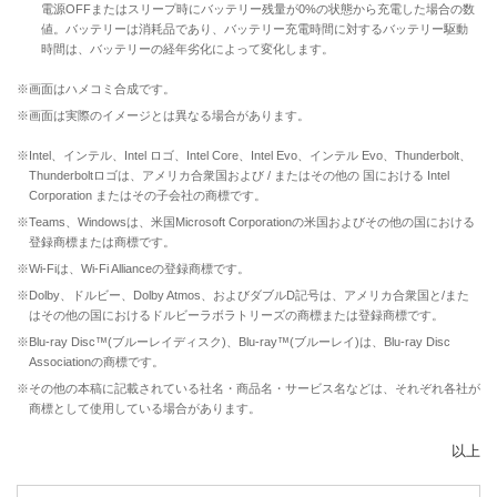
電源OFFまたはスリープ時にバッテリー残量が0%の状態から充電した場合の数
値。バッテリーは消耗品であり、バッテリー充電時間に対するバッテリー駆動
時間は、バッテリーの経年劣化によって変化します。
※画面はハメコミ合成です。
※画面は実際のイメージとは異なる場合があります。
※Intel、インテル、Intel ロゴ、Intel Core、Intel Evo、インテル Evo、Thunderbolt、
Thunderboltロゴは、アメリカ合衆国および / またはその他の 国における Intel
Corporation またはその子会社の商標です。
※Teams、Windowsは、米国Microsoft Corporationの米国およびその他の国における
登録商標または商標です。
※Wi-Fiは、Wi-Fi Allianceの登録商標です。
※Dolby、ドルビー、Dolby Atmos、およびダブルD記号は、アメリカ合衆国と/また
はその他の国におけるドルビーラボラトリーズの商標または登録商標です。
※Blu-ray Disc™(ブルーレイディスク)、Blu-ray™(ブルーレイ)は、Blu-ray Disc
Associationの商標です。
※その他の本稿に記載されている社名・商品名・サービス名などは、それぞれ各社が
商標として使用している場合があります。
以上