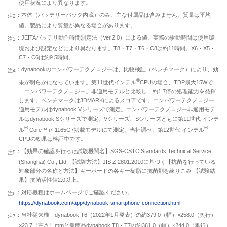
使用状況により異なります。
：本体（バッテリーパック内蔵）のみ。主な付属品は含みません。質量は平均
注2
値。製品により質量が異なる場合があります。
：JEITAバッテリ動作時間測定法（Ver.2.0）による値。実際の駆動時間は使用環
注3
境および設定などにより異なります。T8・T7・T6・C8は約11時間。X6・X5・
C7・C6は約9.5時間。
：dynabookのエンパワーテクノロジーは、比較検証（ベンチマーク）により、効
注4
®
果が明らかになっています。第11世代インテル
CPUの場合、TDP最大15Wで
「エンパワーテクノロジー」非適用モデルと比較し、約1.7倍の処理能力を発揮
します。ベンチマークは3DMARKによるスコアです。エンパワーテクノロジー
適用モデルはdynabook Vシリーズで測定。エンパワーテクノロジー非適用モデ
ルはdynabook Sシリーズで測定。Vシリーズ、Sシリーズともに第11世代 インテ
®
®
ル
Core™ i7-1165G7搭載モデルにて測定。当社調べ。第12世代 インテル
CPUの効果は検証中です。
：【効果の確認を行った試験機関名】SGS-CSTC Standards Technical Service
注5
(Shanghai) Co., Ltd. 【試験方法】JIS Z 2801:2010に基づく【抗菌を行っている
対象部分の名称と方法】キーボードの各キー樹脂に抗菌剤を練りこみ 【試験結
果】抗菌活性値2.0以上。
：対応機種はホームページでご確認ください。
注6
https://dynabook.com/app/dynabook-smartphone-connection.html
：当社従来機 dynabook T6（2022年1月発表）の約379.0（幅）×258.0（奥行）
注7
×23.7（高さ）mmと新商品dynabook T8・T7の約361.0（幅）×244.0（奥行）