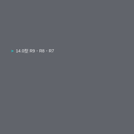
14.0型 R9・R8・R7