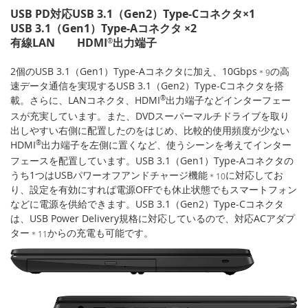
USB PD対応USB 3.1（Gen2）Type-Cコネクタ×1
USB 3.1（Gen1）Type-Aコネクタ ×2
有線LAN HDMI
出力端子
®
2個のUSB 3.1（Gen1）Type-Aコネクタに加え、10Gbps
の高
＊9
速データ通信を実現するUSB 3.1（Gen2）Type-Cコネクタを搭
載。さらに、LANコネクタ、HDMI
®
出力端子などインターフェー
スが充実しています。また、DVDスーパーマルチドライブを取り
出しやすい右側に配置したのをはじめ、比較的使用頻度が少ない
HDMI
®
出力端子を左側に置くなど、使うシーンを考えてインター
フェースを配置しています。USB 3.1（Gen1）Type-Aコネクタの
うち1つはUSBパワーオフアンドチャージ機能
に対応してお
＊10
り、設定を有効にすれば電源OFFでも休止状態でもスマートフォン
などに電源を供給できます。USB 3.1（Gen2）Type-Cコネクタ
は、USB Power Delivery規格に対応しているので、対応ACアダプ
ター
からの充電も可能です。
＊11