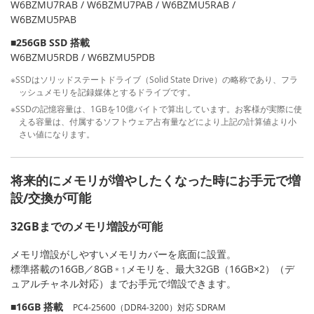
W6BZMU7RAB / W6BZMU7PAB / W6BZMU5RAB /
W6BZMU5PAB
■256GB SSD 搭載
W6BZMU5RDB / W6BZMU5PDB
※SSDはソリッドステートドライブ（Solid State Drive）の略称であり、フラ
ッシュメモリを記録媒体とするドライブです。
※SSDの記憶容量は、1GBを10億バイトで算出しています。お客様が実際に使
える容量は、付属するソフトウェア占有量などにより上記の計算値より小
さい値になります。
将来的にメモリが増やしたくなった時にお手元で増
設/交換が可能
32GBまでのメモリ増設が可能
メモリ増設がしやすいメモリカバーを底面に設置。
標準搭載の16GB／8GB
メモリを、最大32GB（16GB×2）（デ
＊1
ュアルチャネル対応）までお手元で増設できます。
■16GB 搭載
PC4-25600（DDR4-3200）対応 SDRAM