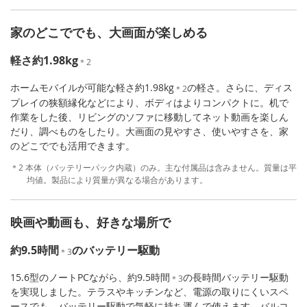
家のどこででも、大画面が楽しめる
軽さ約1.98kg
＊2
ホームモバイルが可能な軽さ約1.98kg
の軽さ。さらに、ディス
＊2
プレイの狭額縁化などにより、ボディはよりコンパクトに。机で
作業をした後、リビングのソファに移動してネット動画を楽しん
だり、調べものをしたり。大画面の見やすさ、使いやすさを、家
のどこででも活用できます。
＊2 本体（バッテリーパック内蔵）のみ。主な付属品は含みません。質量は平
均値。製品により質量が異なる場合があります。
映画や動画も、好きな場所で
約9.5時間
のバッテリー駆動
＊3
15.6型のノートPCながら、約9.5時間
の長時間バッテリー駆動
＊3
を実現しました。テラスやキッチンなど、電源の取りにくいスペ
ースでも、バッテリー駆動で気軽に持ち運んで使えます。バルコ