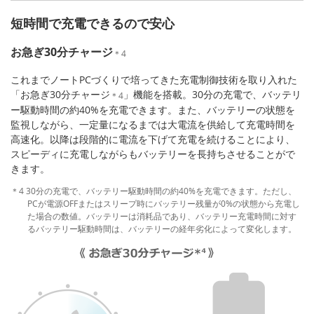
短時間で充電できるので安心
お急ぎ30分チャージ
＊4
これまでノートPCづくりで培ってきた充電制御技術を取り入れた
「お急ぎ30分チャージ
」機能を搭載。30分の充電で、バッテリ
＊4
ー駆動時間の約40%を充電できます。また、バッテリーの状態を
監視しながら、一定量になるまでは大電流を供給して充電時間を
高速化。以降は段階的に電流を下げて充電を続けることにより、
スピーディに充電しながらもバッテリーを長持ちさせることがで
きます。
＊4 30分の充電で、バッテリー駆動時間の約40%を充電できます。ただし、
PCが電源OFFまたはスリープ時にバッテリー残量が0%の状態から充電し
た場合の数値。バッテリーは消耗品であり、バッテリー充電時間に対す
るバッテリー駆動時間は、バッテリーの経年劣化によって変化します。