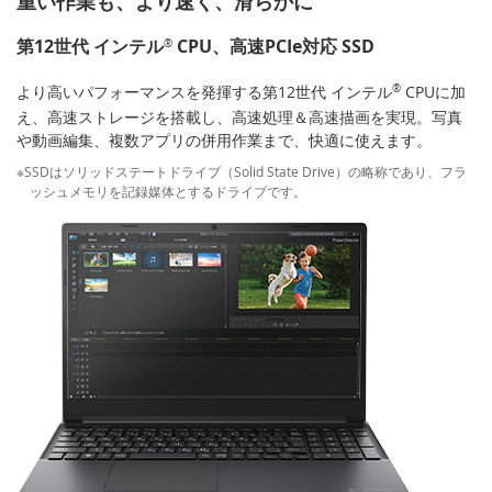
重い作業も、より速く、滑らかに
第12世代 インテル
CPU、高速PCIe対応 SSD
®
より高いパフォーマンスを発揮する第12世代 インテル
®
CPUに加
え、高速ストレージを搭載し、高速処理＆高速描画を実現。写真
や動画編集、複数アプリの併用作業まで、快適に使えます。
※SSDはソリッドステートドライブ（Solid State Drive）の略称であり、フラ
ッシュメモリを記録媒体とするドライブです。