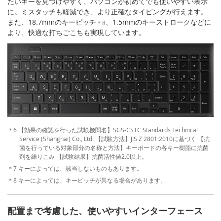
たいキーを見つけやすく、パソコンが初めてでも使いやすい表示
に。ミスタッチも軽減でき、より正確なタイピングが行えます。
また、18.7mmのキーピッチ
、1.5mmのキーストロークなどに
＊8
より、快適な打ちごこちも実現しています。
＊6 【効果の確認を行った試験機関名】SGS-CSTC Standards Technical
Service (Shanghai) Co., Ltd. 【試験方法】JIS Z 2801:2010に基づく 【抗
菌を行っている対象部分の名称と方法】キーボードの各キー樹脂に抗菌
剤を練りこみ 【試験結果】抗菌活性値2.0以上。
＊7 キーによっては、該当しないものもあります。
＊8 キーによっては、キーピッチが異なる場合があります。
配置まで考慮した、使いやすいインターフェース