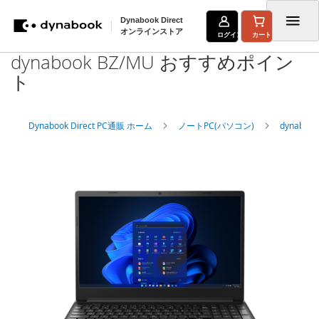
Dynabook Direct
オンラインストア
ログイン
カート
dynabook BZ/MU おすすめポイン
コ
ト
ン
テ
Dynabook Direct PC通販 ホーム
ノートPC(パソコン)
dynabo
ン
ツ
に
ス
キ
ッ
プ