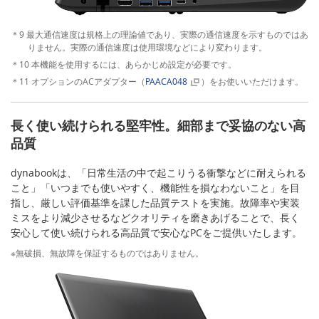
＊9 最大通信速度は規格上の理論値であり、実際の通信速度を示すものではあ
りません。実際の通信速度は使用環境などにより変わります。
＊10 本機能を使用するには、あらかじめ設定が必要です。
＊11 オプションのACアダプター（
PAACA048
）をお使いいただけます。
長く使い続けられる堅牢性。細部まで妥協のない高
品質
dynabookは、「日常生活の中で起こりうる衝撃などに耐えられる
こと」「いつまでも使いやすく、機能性を損なわないこと」を目
指し、厳しい評価基準を課した品質テストを実施。故障率や実装
ミスをより減少させるなどクオリティを磨きあげることで、長く
安心して使い続けられる高品質で安心なPCをご提供いたします。
※無破損、無故障を保証するものではありません。