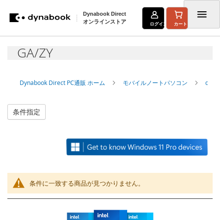
Dynabook Direct
オンラインストア
ログイン
カート
コ
GA/ZY
ン
テ
Dynabook Direct PC通販 ホーム
モバイルノートパソコン
dyn
ン
ツ
条件指定
に
ス
キ
ッ
条件に一致する商品が見つかりません。
プ