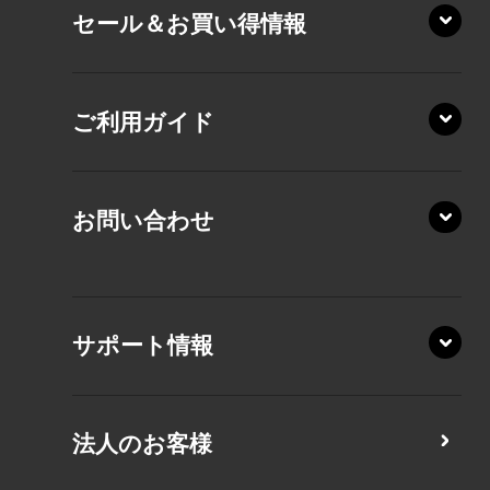
セール＆お買い得情報
AZ/DA
VZ/MY
AZ/SA
RZ/HA
AZ/MA
ご利用ガイド
RZ/MA
KZ20/A
AZ/LA
RZ/MY
KZ20/Y
AZ/MY
お問い合わせ
AZ/LY
XA/ZA
XA/ZY
サポート情報
CZ/MA
CZ/MY
法人のお客様
MZ/MA