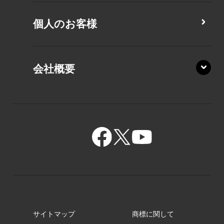
MZ/MY
PZ/LA
個人のお客様
PZ/MA
XZ/HA
PZ/LY
会社概要
XZ/HY
PZ/MY
GR/ZA
BA/ZA
GR/ZZ
BA/ZY
GR/ZY
サイトマップ
商標に関して