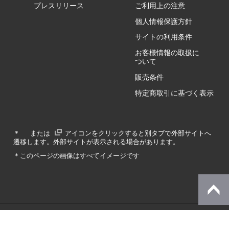
GZ/HA
プレスリリース
ご利用上の注意
個人情報保護方針
GZ/HY
サイトの利用条件
お客様情報の取扱に
ついて
販売条件
RA/ZA
特定商取引に基づく表示
RA/ZY
＊
または
アイコンをクリックすると別タブで外部サイトへ
遷移します。外部サイトが表示される場合があります。
GA/ZA
＊このページの画像はすべてイメージです
GA/ZY
© Dynabook Inc.