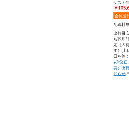
ゲスト
￥105,
会員登
配送料
出荷目安
ち]9月
定（入
す）(土
日を除く
※営業日
要）出
知らせ