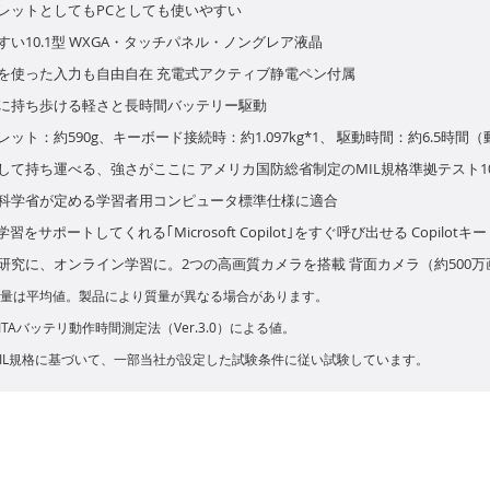
レットとしてもPCとしても使いやすい
すい10.1型 WXGA・タッチパネル・ノングレア液晶
を使った入力も自由自在 充電式アクティブ静電ペン付属
に持ち歩ける軽さと長時間バッテリー駆動
レット：約590g、キーボード接続時：約1.097kg*1、 駆動時間：約6.5時間
して持ち運べる、強さがここに アメリカ国防総省制定のMIL規格準拠テスト1
科学省が定める学習者用コンピュータ標準仕様に適合
学習をサポートしてくれる｢Microsoft Copilot｣をすぐ呼び出せる Copilotキー
研究に、オンライン学習に。2つの高画質カメラを搭載 背面カメラ（約500万
 質量は平均値。製品により質量が異なる場合があります。
JEITAバッテリ動作時間測定法（Ver.3.0）による値。
 MIL規格に基づいて、一部当社が設定した試験条件に従い試験しています。