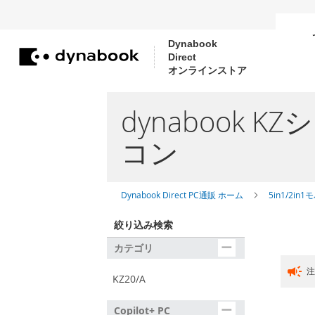
Dynabook
Direct
コ
オンラインストア
ン
テ
dynabook 
ン
コン
ツ
に
ス
Dynabook Direct PC通販 ホーム
5in1/2i
キ
ッ
絞り込み検索
プ
カテゴリ
campaign
KZ20/A
Copilot+ PC