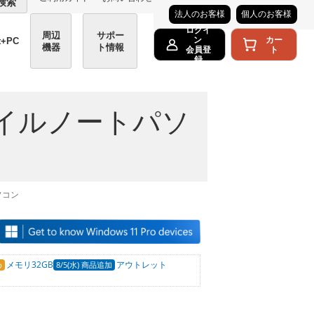
検索
法人のお客様
個人のお客様
ログイ
周辺
サポー
カー
ン
t+PC
機器
ト情報
ト
会員登
録
1モバイルノートパソ
パソコン
メモリ32GB
アウトレット
8/5(水) 商品追加