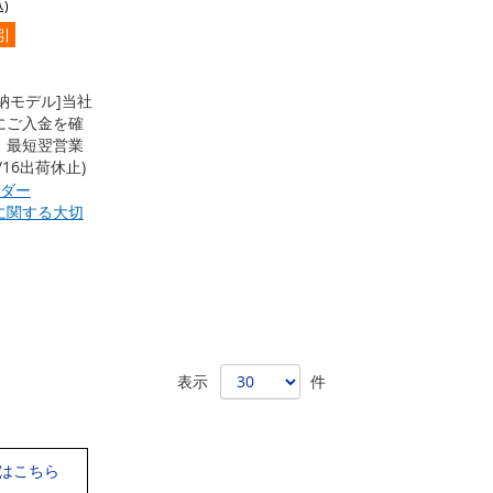
引
即納モデル]当社
にご入金を確
、最短翌営業
/16出荷休止)
ンダー
に関する大切
表示
件
Cはこちら