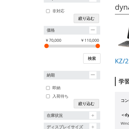
dy
非対応
絞り込む
価格
￥70,000
￥110,000
検索
KZ/
納期
学習
即納
入荷待ち
コン
絞り込む
＜dy
在庫状況
Wind
ディスプレイサイズ