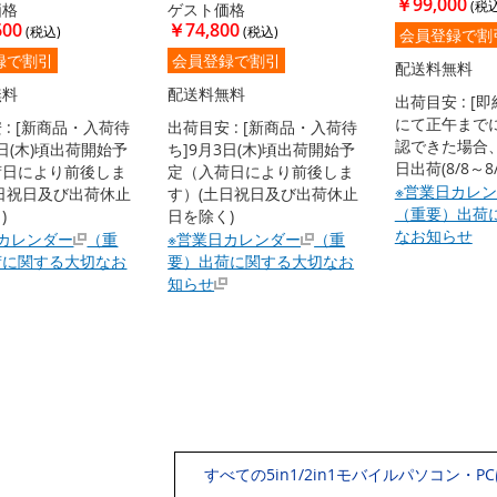
￥99,000
価格
ゲスト価格
600
￥74,800
会員登録で割
録で割引
会員登録で割引
配送料無料
無料
配送料無料
出荷目安 : [
にて正午まで
 : [新商品・入荷待
出荷目安 : [新商品・入荷待
認できた場合
3日(木)頃出荷開始予
ち]9月3日(木)頃出荷開始予
日出荷(8/8～8
荷日により前後しま
定（入荷日により前後しま
※営業日カレ
日祝日及び出荷休止
す）(土日祝日及び出荷休止
（重要）出荷
)
日を除く)
なお知らせ
カレンダー
（重
※営業日カレンダー
（重
荷に関する大切なお
要）出荷に関する大切なお
知らせ
すべての5in1/2in1モバイルパソコン・P