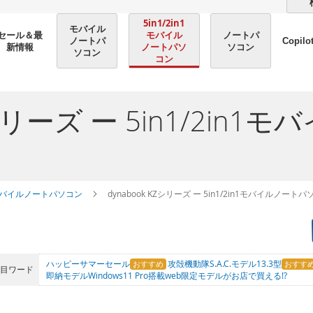
5in1/2in1
モバイル
モバイル
ノートパ
セール＆最
ノートパ
Copilo
ノートパソ
ソコン
新情報
ソコン
コン
KZシリーズ ー 5in1/2in
n1モバイルノートパソコン
dynabook KZシリーズ ー 5in1/2in1モバイルノート
ハッピーサマーセール
攻殻機動隊S.A.C.モデル
13.3型
注目ワード
即納モデル
Windows11 Pro搭載
web限定モデルがお店で買える!?