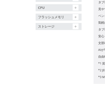
タブ
CPU
見や
ペン
フラッシュメモリ
気軽
ストレージ
タブ
安心
文部
AIが
自由
*1
*2 
*3