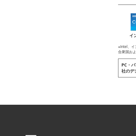
イ
※Intel、イ
合衆国および
PC・パ
社のデ