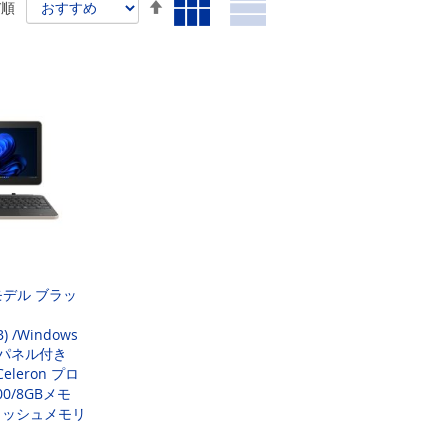
降
び順
示
表
リ
方
順
ス
法
ト
bモデル ブラッ
) /Windows
ッチパネル付き
Celeron プロ
0/8GBメモ
フラッシュメモリ