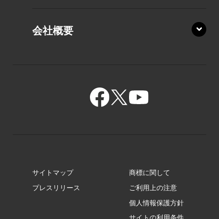
PZ/MA
XZ/HA
PZ/LY
会社概要
XZ/HY
PZ/MY
GR/ZA
BA/ZA
GR/ZZ
BA/ZY
GR/ZY
サイトマップ
商標に関して
GZ/HA
プレスリリース
ご利用上の注意
個人情報保護方針
GZ/HY
サイトの利用条件