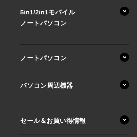
5in1/2in1モバイル
ノート
パソコン
XP/ZAE
ノートパソコン
XP/ZA
XP/ZY
パソコン周辺機器
VZ/MA
VZ/HA
XD/ZA
VZ/HY
セール＆お買い得情報
AZ/DA
VZ/MY
AZ/SA