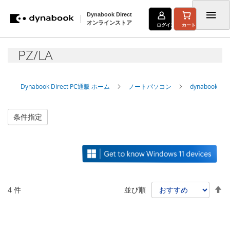
Dynabook Direct
オンラインストア
ログイン
カート
コ
PZ/LA
ン
テ
Dynabook Direct PC通販 ホーム
ノートパソコン
dynabook
ン
ツ
条件指定
に
ス
キ
ッ
降
4
件
並び順
プ
順