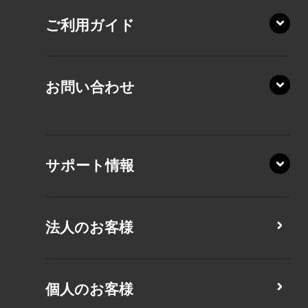
RZ/HA
AZ/MA
ご利用ガイド
RZ/MA
KZ20/A
AZ/LA
RZ/MY
KZ20/Y
AZ/MY
お問い合わせ
AZ/LY
XA/ZA
XA/ZY
サポート情報
CZ/MA
CZ/MY
法人のお客様
MZ/MA
MZ/MY
PZ/LA
個人のお客様