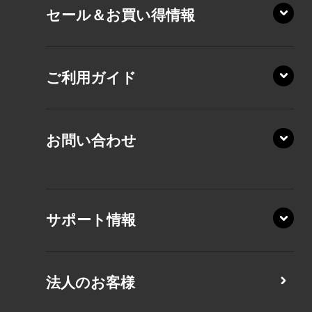
セール＆お買い得情報
AZ/DA
VZ/MY
AZ/SA
RZ/HA
AZ/MA
ご利用ガイド
RZ/MA
KZ20/A
AZ/LA
RZ/MY
KZ20/Y
AZ/MY
お問い合わせ
AZ/LY
XA/ZA
XA/ZY
サポート情報
CZ/MA
CZ/MY
法人のお客様
MZ/MA