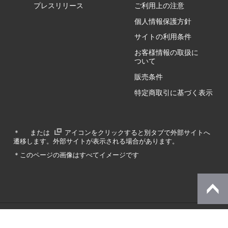
GZ/HA
プレスリリース
ご利用上の注意
個人情報保護方針
GZ/HY
サイトの利用条件
お客様情報の取扱に
ついて
販売条件
RA/ZA
特定商取引に基づく表示
RA/ZY
＊
または
アイコンをクリックすると別タブで外部サイトへ
遷移します。外部サイトが表示される場合があります。
GA/ZA
＊このページの画像はすべてイメージです
GA/ZY
© Dynabook Inc.