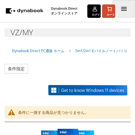
Dynabook Direct
オンラインストア
ログイン
カート
コ
VZ/MY
ン
テ
Dynabook Direct PC通販 ホーム
5in1/2in1モバイルノートパソコン
ン
ツ
条件指定
に
ス
キ
ッ
条件に一致する商品が見つかりません。
プ