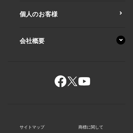
MZ/MY
PZ/LA
個人のお客様
PZ/MA
XZ/HA
PZ/LY
会社概要
XZ/HY
PZ/MY
GR/ZA
BA/ZA
GR/ZZ
BA/ZY
GR/ZY
サイトマップ
商標に関して