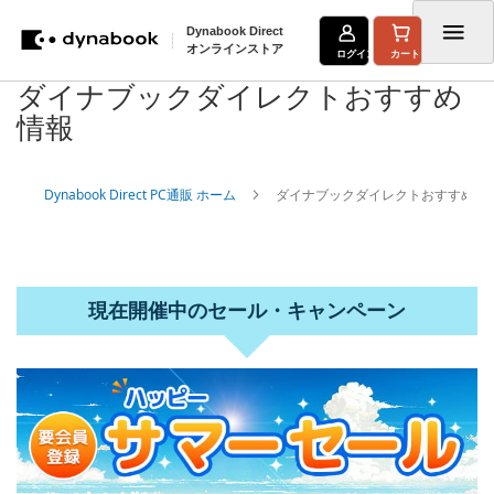
Dynabook Direct
オンラインストア
ログイン
カート
ダイナブックダイレクトおすすめ
コ
情報
ン
テ
Dynabook Direct PC通販 ホーム
ダイナブックダイレクトおすすめ情
ン
ツ
に
ス
現在開催中のセール・キャンペーン
キ
ッ
プ