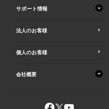
XA/ZY
サポート情報
CZ/MA
CZ/MY
法人のお客様
MZ/MA
MZ/MY
PZ/LA
個人のお客様
PZ/MA
XZ/HA
PZ/LY
会社概要
XZ/HY
PZ/MY
GR/ZA
BA/ZA