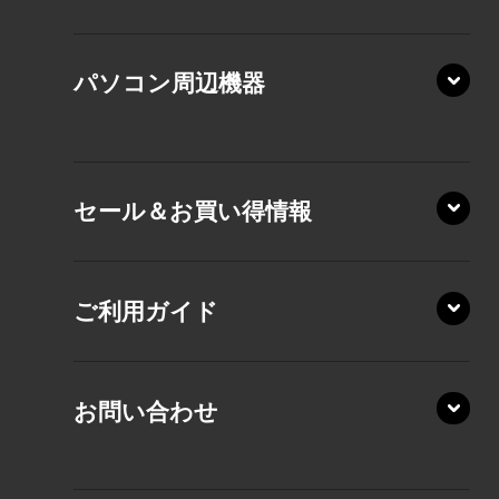
XP/ZY
パソコン周辺機器
VZ/MA
VZ/HA
XD/ZA
VZ/HY
セール＆お買い得情報
AZ/DA
VZ/MY
AZ/SA
RZ/HA
AZ/MA
ご利用ガイド
RZ/MA
KZ20/A
AZ/LA
RZ/MY
KZ20/Y
AZ/MY
お問い合わせ
AZ/LY
XA/ZA