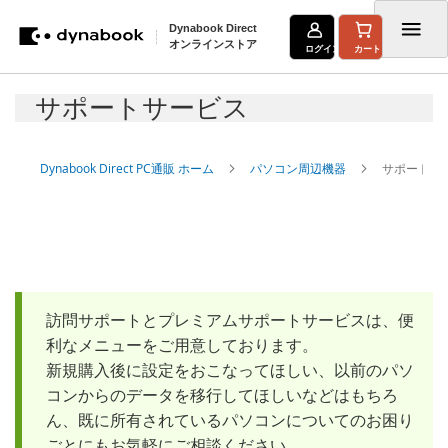
Dynabook Direct
オンラインストア
ログイン
カート
コ
サポートサービス
ン
テ
Dynabook Direct PC通販 ホーム
パソコン周辺機器
サポートサ
ン
ツ
に
ス
キ
訪問サポートとプレミアムサポートサービスは、便
ッ
利なメニューをご用意しております。
新規購入後に設定をおこなってほしい、以前のパソ
プ
コンからのデータを移行してほしいなどはもちろ
ん、既に所有されているパソコンについてのお困り
ごとにもお気軽にご相談ください。