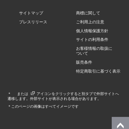
サイトマップ
商標に関して
GZ/HA
プレスリリース
ご利用上の注意
個人情報保護方針
GZ/HY
サイトの利用条件
お客様情報の取扱に
ついて
販売条件
RA/ZA
特定商取引に基づく表示
RA/ZY
＊
または
アイコンをクリックすると別タブで外部サイトへ
遷移します。外部サイトが表示される場合があります。
GA/ZA
＊このページの画像はすべてイメージです
GA/ZY