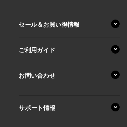
VZ/HA
XD/ZA
VZ/HY
セール＆お買い得情報
AZ/DA
VZ/MY
AZ/SA
RZ/HA
AZ/MA
ご利用ガイド
RZ/MA
KZ20/A
AZ/LA
RZ/MY
KZ20/Y
AZ/MY
お問い合わせ
AZ/LY
XA/ZA
XA/ZY
サポート情報
CZ/MA
CZ/MY