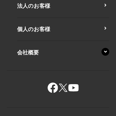
法人のお客様
MZ/MA
MZ/MY
PZ/LA
個人のお客様
PZ/MA
XZ/HA
PZ/LY
会社概要
XZ/HY
PZ/MY
GR/ZA
BA/ZA
GR/ZZ
BA/ZY
GR/ZY